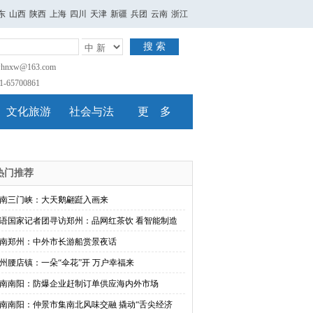
东
山西
陕西
上海
四川
天津
新疆
兵团
云南
浙江
搜 索
nxw@163.com
65700861
文化旅游
社会与法
更 多
热门推荐
南三门峡：大天鹅翩跹入画来
语国家记者团寻访郑州：品网红茶饮 看智能制造
南郑州：中外市长游船赏景夜话
州腰店镇：一朵“伞花”开 万户幸福来
南南阳：防爆企业赶制订单供应海内外市场
南南阳：仲景市集南北风味交融 撬动“舌尖经济