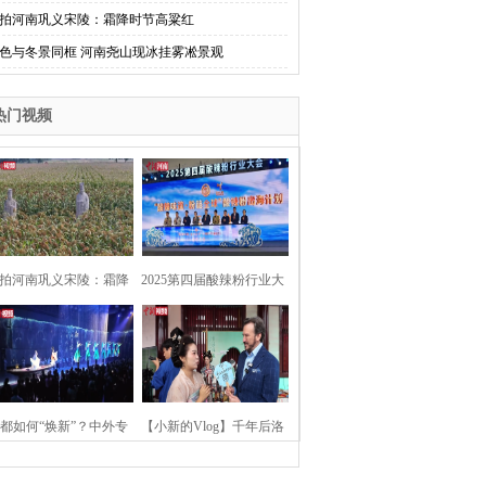
拍河南巩义宋陵：霜降时节高粱红
色与冬景同框 河南尧山现冰挂雾凇景观
热门视频
拍河南巩义宋陵：霜降
2025第四届酸辣粉行业大
时节高粱红
会在河南开封举行
都如何“焕新”？中外专
【小新的Vlog】千年后洛
：洛阳“样本”值得借鉴
阳上阳宫聚“世界各国使