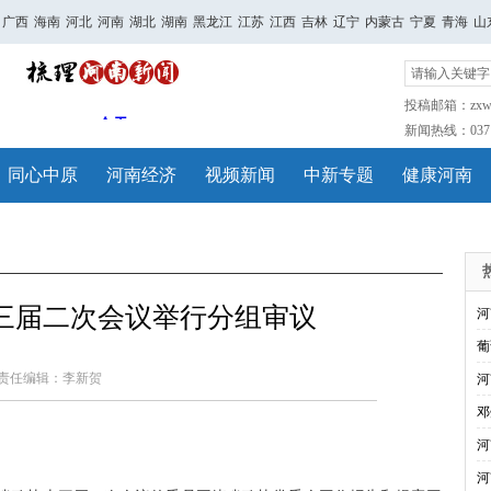
广西
海南
河北
河南
湖北
湖南
黑龙江
江苏
江西
吉林
辽宁
内蒙古
宁夏
青海
山
投稿邮箱：zxwh
新闻热线：0371-
同心中原
河南经济
视频新闻
中新专题
健康河南
三届二次会议举行分组审议
河
葡
责任编辑：李新贺
河
邓
河
河