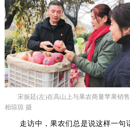
宋振廷(左)在高山上与果农商量苹果销
相琼琼 摄
走访中，果农们总是说这样一句话