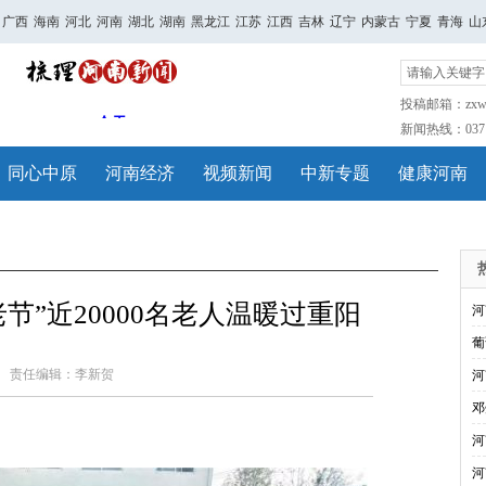
广西
海南
河北
河南
湖北
湖南
黑龙江
江苏
江西
吉林
辽宁
内蒙古
宁夏
青海
山
投稿邮箱：zxwh
新闻热线：0371-
同心中原
河南经济
视频新闻
中新专题
健康河南
节”近20000名老人温暖过重阳
河
葡
责任编辑：李新贺
河
邓
河
河