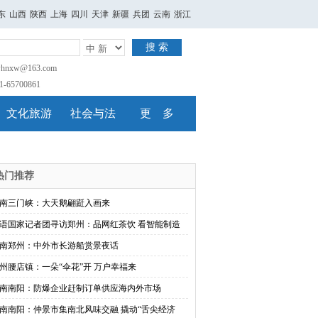
东
山西
陕西
上海
四川
天津
新疆
兵团
云南
浙江
搜 索
nxw@163.com
65700861
文化旅游
社会与法
更 多
热门推荐
南三门峡：大天鹅翩跹入画来
语国家记者团寻访郑州：品网红茶饮 看智能制造
南郑州：中外市长游船赏景夜话
州腰店镇：一朵“伞花”开 万户幸福来
南南阳：防爆企业赶制订单供应海内外市场
南南阳：仲景市集南北风味交融 撬动“舌尖经济