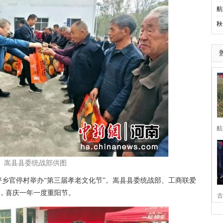
航
秋
航
 嵩县县委统战部供图
乡官停村举办“第三届孝老文化节”。嵩县县委统战部、工商联爱
堂，喜庆一年一度重阳节。
古
家