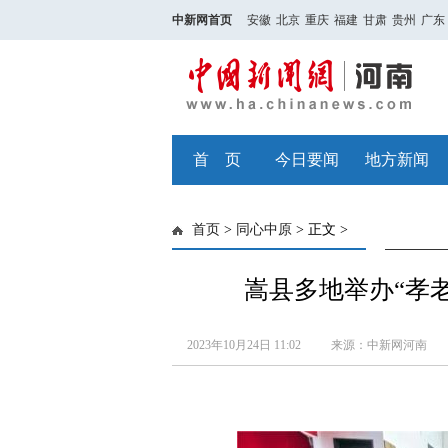
中新网首页
安徽
北京
重庆
福建
甘肃
贵州
广东
首 页
今日要闻
地方新闻
首页
>
同心中原
> 正文 >
嵩县多地举办“孝老
2023年10月24日 11:02
来源：中新网河南