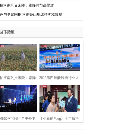
拍河南巩义宋陵：霜降时节高粱红
色与冬景同框 河南尧山现冰挂雾凇景观
热门视频
拍河南巩义宋陵：霜降
2025第四届酸辣粉行业大
时节高粱红
会在河南开封举行
都如何“焕新”？中外专
【小新的Vlog】千年后洛
：洛阳“样本”值得借鉴
阳上阳宫聚“世界各国使