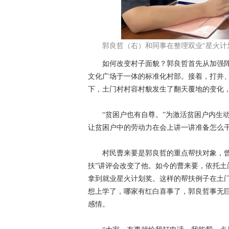
郭良哲（右）和同事在整理双业“星火计
如何改变村子面貌？郭良哲首先从加强阵
文化广场于一体的标准化村部。接着，打井
下，土门村村容村貌发生了翻天覆地的变化
“贫困户也有自尊。”为激活贫困户内生动
让贫困户中的劳动力在会上讲一讲准备怎么
村民曹来要是郭良哲的重点帮扶对象，曾经
扶”讲评会改变了他。如今的曹来要，依托
拿到就业星火计划奖。这样的帮扶例子在土
想上学了，哪家有红白喜事了，郭良哲事无巨
感情。