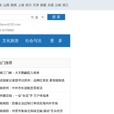
东
山西
陕西
上海
四川
天津
新疆
兵团
云南
浙江
搜 索
nxw@163.com
65700861
文化旅游
社会与法
更 多
热门推荐
南三门峡：大天鹅翩跹入画来
语国家记者团寻访郑州：品网红茶饮 看智能制造
南郑州：中外市长游船赏景夜话
州腰店镇：一朵“伞花”开 万户幸福来
南南阳：防爆企业赶制订单供应海内外市场
南南阳：仲景市集南北风味交融 撬动“舌尖经济