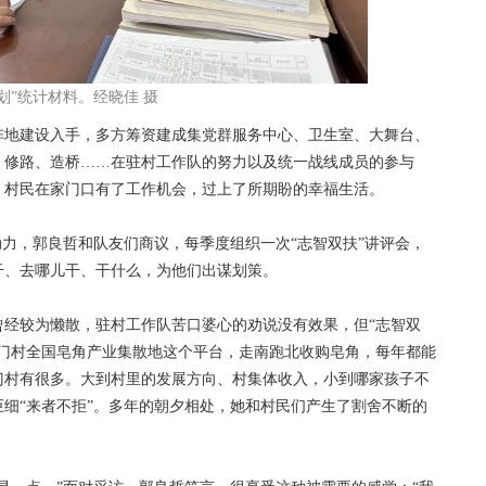
划”统计材料。经晓佳 摄
地建设入手，多方筹资建成集党群服务中心、卫生室、大舞台、
、修路、造桥……在驻村工作队的努力以及统一战线成员的参与
，村民在家门口有了工作机会，过上了所期盼的幸福生活。
力，郭良哲和队友们商议，每季度组织一次“志智双扶”讲评会，
干、去哪儿干、干什么，为他们出谋划策。
较为懒散，驻村工作队苦口婆心的劝说没有效果，但“志智双
土门村全国皂角产业集散地这个平台，走南跑北收购皂角，每年都能
门村有很多。大到村里的发展方向、村集体收入，小到哪家孩子不
细“来者不拒”。多年的朝夕相处，她和村民们产生了割舍不断的