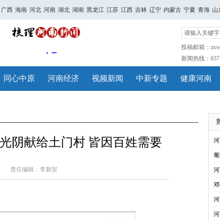
广西
海南
河北
河南
湖北
湖南
黑龙江
江苏
江西
吉林
辽宁
内蒙古
宁夏
青海
山
投稿邮箱：zxwh
新闻热线：0371-
同心中原
河南经济
视频新闻
中新专题
健康河南
光阴献给土门村 皆因百姓需要
河
葡
责任编辑：李新贺
河
邓
河
河