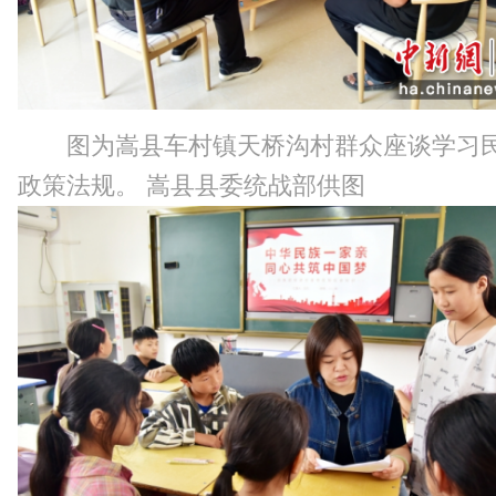
图为嵩县车村镇天桥沟村群众座谈学习
政策法规。 嵩县县委统战部供图