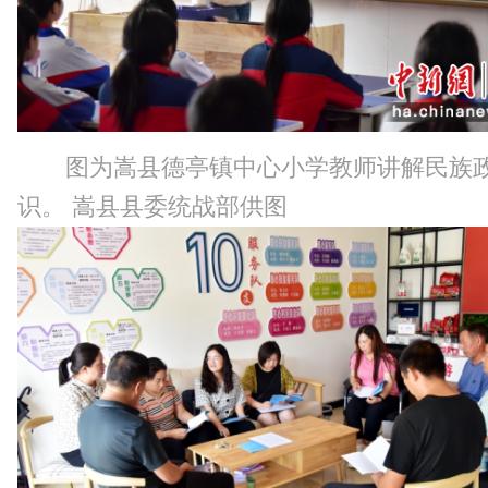
图为嵩县德亭镇中心小学教师讲解民族
识。 嵩县县委统战部供图