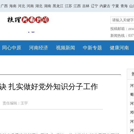
广西
海南
河北
河南
湖北
湖南
黑龙江
江苏
江西
吉林
辽宁
内蒙古
宁夏
青海
山
投稿邮箱：zxwh
新闻热线：0371-
同心中原
河南经济
视频新闻
中新专题
健康河南
字诀 扎实做好党外知识分子工作
河
葡
责任编辑：王宇
河
邓
河
河