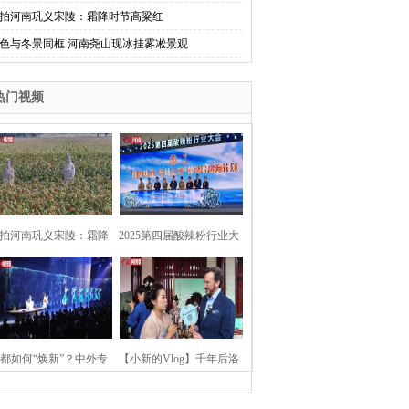
拍河南巩义宋陵：霜降时节高粱红
色与冬景同框 河南尧山现冰挂雾凇景观
热门视频
拍河南巩义宋陵：霜降
2025第四届酸辣粉行业大
时节高粱红
会在河南开封举行
都如何“焕新”？中外专
【小新的Vlog】千年后洛
：洛阳“样本”值得借鉴
阳上阳宫聚“世界各国使