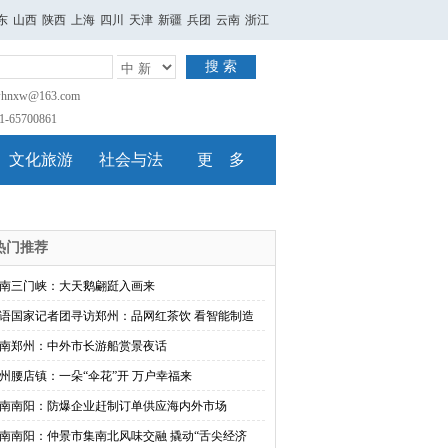
东
山西
陕西
上海
四川
天津
新疆
兵团
云南
浙江
搜 索
nxw@163.com
65700861
文化旅游
社会与法
更 多
热门推荐
南三门峡：大天鹅翩跹入画来
语国家记者团寻访郑州：品网红茶饮 看智能制造
南郑州：中外市长游船赏景夜话
州腰店镇：一朵“伞花”开 万户幸福来
南南阳：防爆企业赶制订单供应海内外市场
南南阳：仲景市集南北风味交融 撬动“舌尖经济