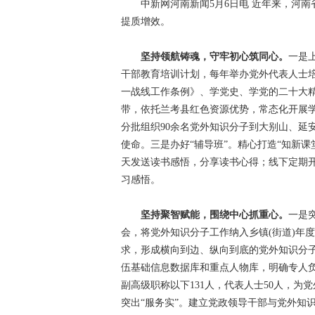
中新网河南新闻5月6日电 近年来，河南省
提质增效。
坚持领航铸魂，守牢初心筑同心。
一是
干部教育培训计划，每年举办党外代表人士
一战线工作条例》、学党史、学党的二十大精神
带，依托兰考县红色资源优势，常态化开展
分批组织90余名党外知识分子到大别山、延
使命。三是办好“辅导班”。精心打造“知新课
天发送读书感悟，分享读书心得；线下定期开
习感悟。
坚持聚智赋能，围绕中心抓重心。
一是
会，将党外知识分子工作纳入乡镇(街道)年
求，形成横向到边、纵向到底的党外知识分子
伍基础信息数据库和重点人物库，明确专人负
副高级职称以下131人，代表人士50人，
突出“服务实”。建立党政领导干部与党外知