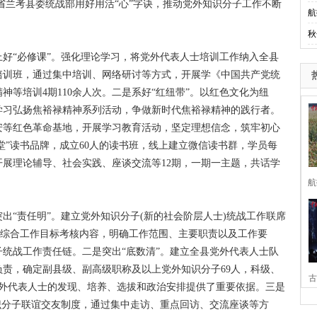
兰考县委统战部用好用活“心”字诀，推动党外知识分子工作不断
航
秋
上好“必修课”。强化理论学习，将党外代表人士培训工作纳入全县
培训班，通过集中培训、网络研讨等方式，开展学《中国共产党统
等培训4期110余人次。二是系好“红纽带”。以红色文化为纽
学习弘扬焦裕禄精神系列活动，争做新时代焦裕禄精神的践行者。
安等红色革命基地，开展学习教育活动，坚定理想信念，筑牢初心
堂”读书品牌，成立60人的读书班，线上建立微信读书群，学员每
展理论辅导、社会实践、座谈交流等12期，一期一主题，共话学
航
突出“责任明”。建立党外知识分子(新的社会阶层人士)统战工作联席
度综合工作目标考核内容，明确工作范围、主要职责以及工作要
统战工作责任链。二是突出“底数清”。建立全县党外代表人士队
责，确定副县级、副高级职称及以上党外知识分子69人，科级、
古
为党外代表人士的发现、培养、选拔和政治安排提供了重要依据。三是
识分子联谊交友制度，通过集中走访、重点回访、交流座谈等方
家