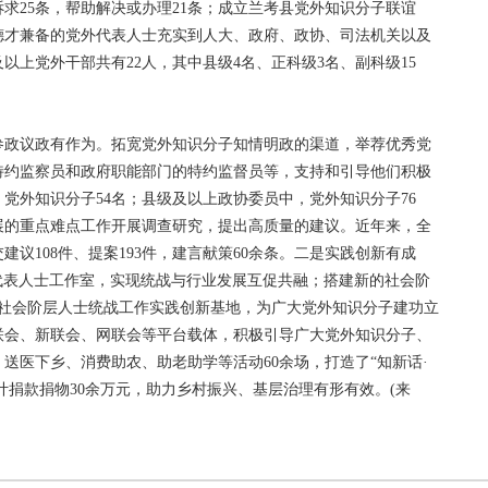
诉求25条，帮助解决或办理21条；成立兰考县党外知识分子联谊
德才兼备的党外代表人士充实到人大、政府、政协、司法机关以及
以上党外干部共有22人，其中县级4名、正科级3名、副科级15
参政议政有作为。拓宽党外知识分子知情明政的渠道，举荐优秀党
特约监察员和政府职能部门的特约监督员等，支持和引导他们积极
党外知识分子54名；县级及以上政协委员中，党外知识分子76
展的重点难点工作开展调查研究，提出高质量的建议。近年来，全
议108件、提案193件，建言献策60余条。二是实践创新有成
个代表人士工作室，实现统战与行业发展互促共融；搭建新的社会阶
的社会阶层人士统战工作实践创新基地，为广大党外知识分子建功立
联会、新联会、网联会等平台载体，积极引导广大党外知识分子、
送医下乡、消费助农、助老助学等活动60余场，打造了“知新话·
计捐款捐物30余万元，助力乡村振兴、基层治理有形有效。(来