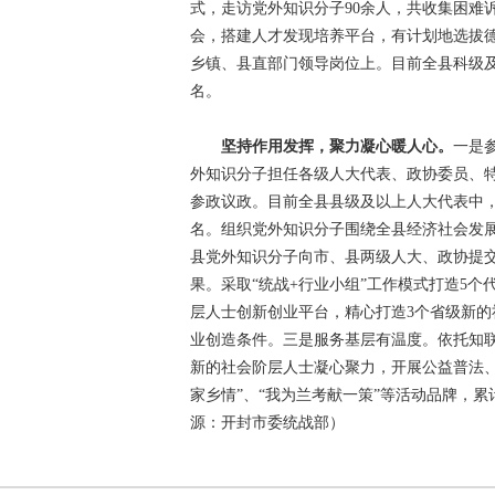
式，走访党外知识分子90余人，共收集困难
会，搭建人才发现培养平台，有计划地选拔
乡镇、县直部门领导岗位上。目前全县科级及
名。
坚持作用发挥，聚力凝心暖人心。
一是
外知识分子担任各级人大代表、政协委员、
参政议政。目前全县县级及以上人大代表中，
名。组织党外知识分子围绕全县经济社会发
县党外知识分子向市、县两级人大、政协提交建
果。采取“统战+行业小组”工作模式打造5
层人士创新创业平台，精心打造3个省级新
业创造条件。三是服务基层有温度。依托知
新的社会阶层人士凝心聚力，开展公益普法、
家乡情”、“我为兰考献一策”等活动品牌，累
源：开封市委统战部）