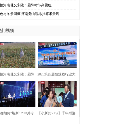
拍河南巩义宋陵：霜降时节高粱红
色与冬景同框 河南尧山现冰挂雾凇景观
热门视频
拍河南巩义宋陵：霜降
2025第四届酸辣粉行业大
时节高粱红
会在河南开封举行
都如何“焕新”？中外专
【小新的Vlog】千年后洛
：洛阳“样本”值得借鉴
阳上阳宫聚“世界各国使