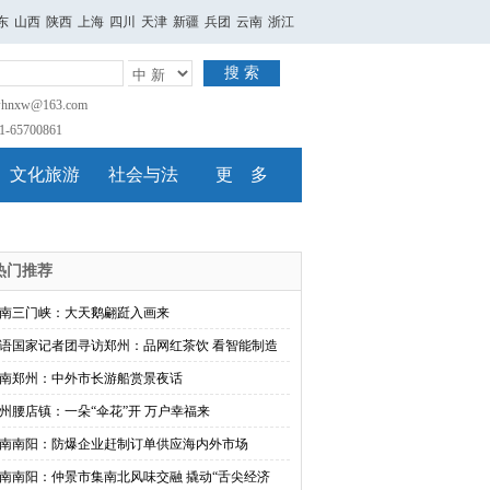
东
山西
陕西
上海
四川
天津
新疆
兵团
云南
浙江
搜 索
nxw@163.com
65700861
文化旅游
社会与法
更 多
热门推荐
南三门峡：大天鹅翩跹入画来
语国家记者团寻访郑州：品网红茶饮 看智能制造
南郑州：中外市长游船赏景夜话
州腰店镇：一朵“伞花”开 万户幸福来
南南阳：防爆企业赶制订单供应海内外市场
南南阳：仲景市集南北风味交融 撬动“舌尖经济