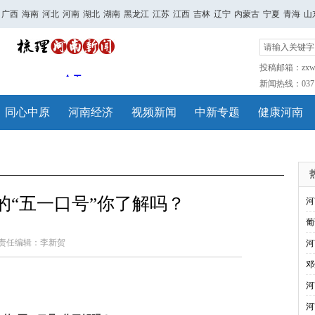
广西
海南
河北
河南
湖北
湖南
黑龙江
江苏
江西
吉林
辽宁
内蒙古
宁夏
青海
山
投稿邮箱：zxwh
新闻热线：0371-
同心中原
河南经济
视频新闻
中新专题
健康河南
的“五一口号”你了解吗？
河
葡
责任编辑：李新贺
河
邓
河
河