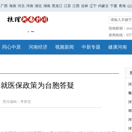
广西
海南
河北
河南
湖北
湖南
黑龙江
江苏
江西
吉林
辽宁
内蒙古
宁夏
青海
山
投稿邮箱：zxwh
新闻热线：0371-
同心中原
河南经济
视频新闻
中新专题
健康河南
门就医保政策为台胞答疑
河
葡
责任编辑：李新贺
河
邓
河
河