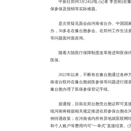
中新社郑州3月24日电 (记者 李贵刚)在
保参保及报销等实际难题。
是次答疑见面会由河南省台办、中国国家
办，30多名在豫台胞参会。在郑州工作生活
等问题面对面咨询。
随着大陆医疗保障制度改革推进和医保待
医保。
2022年以来，不断有在豫台胞通过各种
南省台联对在豫台胞就医参保等问题进行摸底
豫台胞办理了医保参保登记手续。
据通报，目前在郑台胞凭台胞证即可直接
续河南将根据相关规定推进在郑参保台胞在
例待遇政策；在河南省内所有异地就医联网结
和个人账户等费用均可“一单式”直接结算。(完