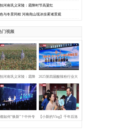
拍河南巩义宋陵：霜降时节高粱红
色与冬景同框 河南尧山现冰挂雾凇景观
热门视频
拍河南巩义宋陵：霜降
2025第四届酸辣粉行业大
时节高粱红
会在河南开封举行
都如何“焕新”？中外专
【小新的Vlog】千年后洛
：洛阳“样本”值得借鉴
阳上阳宫聚“世界各国使