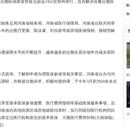
豫台胞医保政策答疑见面会24日在郑州举行，旨在解决在豫台胞医
航
秋
税务总局河南省税务局、河南省医疗保障局、河南省台联共同举
多年的台胞万受菊、陈泳濠、刘乐妍等就异地医保报销、报销范畴
遇保障水平的不断提升，越来越多的台胞在居住地申办城乡居民
方式咨询、了解和申请办理医保参保等相关事宜。河南省台办与河
航
调研，并根据台胞诉求，积极对接协调，于今年3月初为60余名在
享受基本医保参保缴费、医疗费用报销等基础医保服务事项，后
河南省内其他统筹区域异地就医结算时，实行同级别医疗机构同比
古
算定点医疗机构发生的基本医保、大额医疗费用补助(大病保险)
)
家