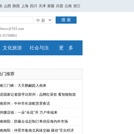
东
山西
陕西
上海
四川
天津
新疆
兵团
云南
浙江
搜 索
nxw@163.com
65700861
文化旅游
社会与法
更 多
热门推荐
南三门峡：大天鹅翩跹入画来
语国家记者团寻访郑州：品网红茶饮 看智能制造
南郑州：中外市长游船赏景夜话
州腰店镇：一朵“伞花”开 万户幸福来
南南阳：防爆企业赶制订单供应海内外市场
南南阳：仲景市集南北风味交融 撬动“舌尖经济