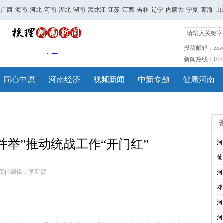
广西
海南
河北
河南
湖北
湖南
黑龙江
江苏
江西
吉林
辽宁
内蒙古
宁夏
青海
山
投稿邮箱：zxwh
新闻热线：0371-
同心中原
河南经济
视频新闻
中新专题
健康河南
并举”推动统战工作“开门红”
河
葡
责任编辑：李新贺
河
邓
河
河