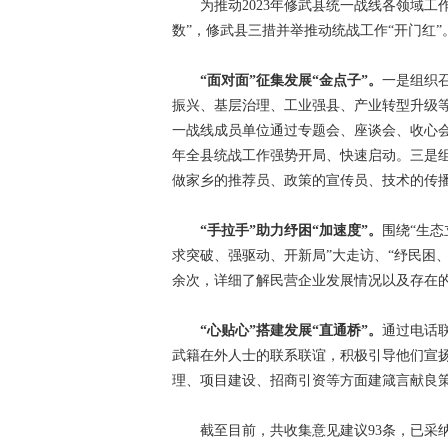
为推动2023年修武县统一战线各领域工作
数”，修武县三措并举推动统战工作“开门红”
“面对面”征集发展“金点子”。
一是组织
振兴、基层治理、工业强县、产业转型升级
一战线成员单位通过专题会、座谈会、收心会等
年全县统战工作强势开局、快速启动。三是
做家乡的推荐员、政策的宣传员、技术的传
“手拉手”助力纾困“加速度”。
围绕“生
求突破、强驱动、开新局”大走访、“纾民困、
余次，详细了解民营企业发展情况以及存在
“心贴心”搭建发展“直通桥”。
通过电话
武籍在外人士的联系联谊，积极引导他们宣
理、项目建设、招商引资等方面建箴言献良
截至目前，共收集意见建议93条，已采纳建