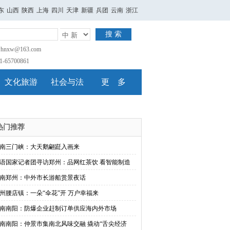
东
山西
陕西
上海
四川
天津
新疆
兵团
云南
浙江
搜 索
nxw@163.com
65700861
文化旅游
社会与法
更 多
热门推荐
南三门峡：大天鹅翩跹入画来
语国家记者团寻访郑州：品网红茶饮 看智能制造
南郑州：中外市长游船赏景夜话
州腰店镇：一朵“伞花”开 万户幸福来
南南阳：防爆企业赶制订单供应海内外市场
南南阳：仲景市集南北风味交融 撬动“舌尖经济