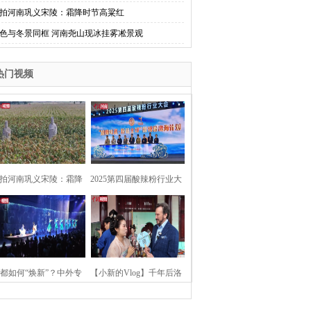
拍河南巩义宋陵：霜降时节高粱红
色与冬景同框 河南尧山现冰挂雾凇景观
热门视频
拍河南巩义宋陵：霜降
2025第四届酸辣粉行业大
时节高粱红
会在河南开封举行
都如何“焕新”？中外专
【小新的Vlog】千年后洛
：洛阳“样本”值得借鉴
阳上阳宫聚“世界各国使