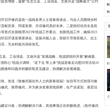
提质增效，凝聚“生态立县、工业强县、文旅兴县”战略最大“公约
航
。
秋
召开召开修武县统一战线各界人士迎春座谈会，与会人员围绕乡村
等贡献良策、同谋发展、共话修武美好未来。二是组织动员全县统
形式全面梳理2023年统战工作要点、创新统战工作，确保2023
组织召开谋发展座谈会、促振兴能人会，鼓励引导致富能人、志士
播员，为乡村振兴添砖加瓦。
态立县、工业强县、文旅兴县”发展战略，统战部组织开展“解难题、
强民心”统战大调研、“送下去 带上来”统战迎春走访慰问等活动10
航
的困难和问题并积极听取意见建议，协调解决发展难题。
联络、发送《致修武籍在外人士的新春祝福》短信等方式加强与修
扬修武、推荐修武，并为家乡发展牵线搭桥，在产业谋划、基层治
策。
古
议16条，协调解解决35条，其他事项正在积极推进。(焦作修武
家