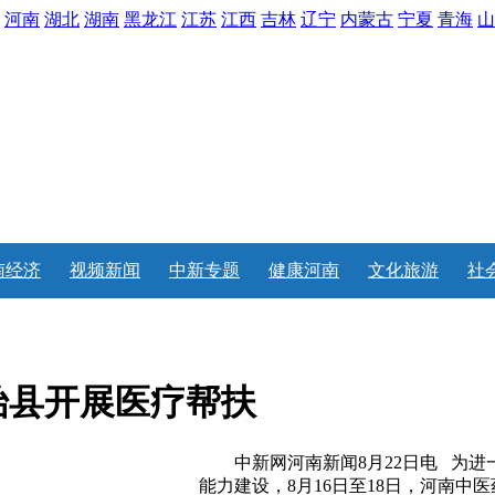
河南
湖北
湖南
黑龙江
江苏
江西
吉林
辽宁
内蒙古
宁夏
青海
山
南经济
视频新闻
中新专题
健康河南
文化旅游
社
始县开展医疗帮扶
中新网河南新闻8月22日电 为进
能力建设，8月16日至18日，河南