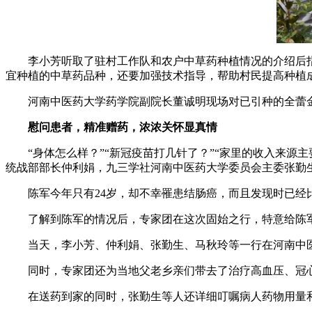
李小芳听取了驻村工作队和农户中草药种植情况的介绍后指
宜种植的中草药品种，还要加强技术指导，帮助村民提高种植
河南中医药大学药学院副院长董诚明现场对已引种的全蕾金
慰问患者，精准赠药，浓浓关怀显真情
“身体怎么样？”“新冠疫苗打几针了？”“家里的收入来源主要
统战部部长仲利娟，九三学社河南中医药大学委员会主委张勤
陈军今年只有24岁，却不幸罹患结肠癌，而且发现时已经比
了解到陈军的情况后，专家团在这次固始之行，特意给陈军
当天，李小芳、仲利娟、张勤生、马秋玲等一行在河南中医
同时，专家团还为当地父老乡亲们带去了治疗高血压、冠心
在送药到家的同时，张勤生等人还详细叮嘱病人药物用量和