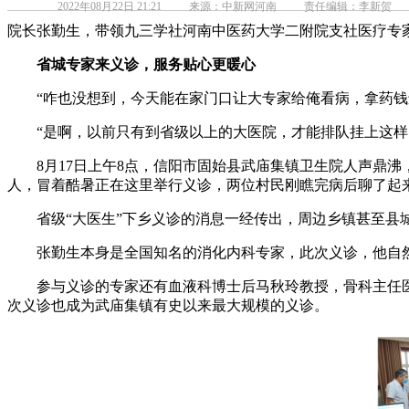
2022年08月22日 21:21
来源：中新网河南
责任编辑：李新贺
院长张勤生，带领九三学社河南中医药大学二附院支社医疗专
省城专家来义诊，服务贴心更暖心
“咋也没想到，今天能在家门口让大专家给俺看病，拿药钱
“是啊，以前只有到省级以上的大医院，才能排队挂上这样
8月17日上午8点，信阳市固始县武庙集镇卫生院人声鼎沸
人，冒着酷暑正在这里举行义诊，两位村民刚瞧完病后聊了起
省级“大医生”下乡义诊的消息一经传出，周边乡镇甚至县
张勤生本身是全国知名的消化内科专家，此次义诊，他自然
参与义诊的专家还有血液科博士后马秋玲教授，骨科主任医
次义诊也成为武庙集镇有史以来最大规模的义诊。