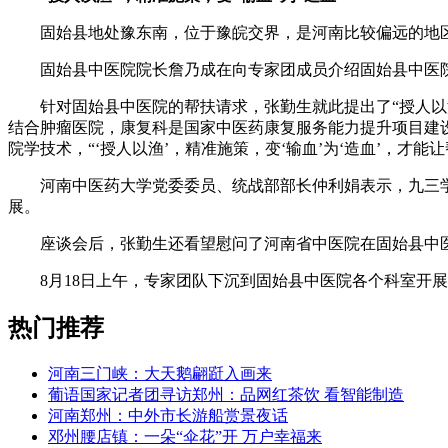
固始县地处豫东南，位于豫皖交界，是河南比较偏远的地区
固始县中医院院长詹乃成在向专家团成员介绍固始县中医院
针对固始县中医院的帮扶请求，张勤生就此提出了“授人以渔
结合肿瘤医院，康复科是国家中医药康复服务能力提升项目建
院学技术，“‘授人以渔’，精准施策，变‘输血’为‘造血’，才能
河南中医药大学党委委员、统战部部长仲利娟表示，九三学
展。
座谈会后，张勤生还看望慰问了河南省中医院在固始县中医
8月18日上午，专家团队下沉到固始县中医院各个科室开展疑
热门推荐
河南三门峡：大天鹅翩跹入画来
葡语国家记者团寻访郑州：品网红茶饮 看智能制造
河南郑州：中外市长游船赏景夜话
邓州腰店镇：一朵“伞花”开 万户幸福来