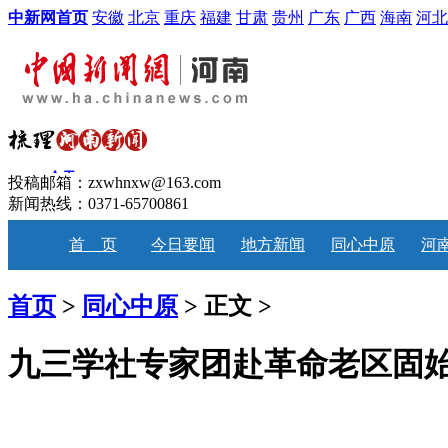
中新网首页
安徽
北京
重庆
福建
甘肃
贵州
广东
广西
海南
河北
投稿邮箱：zxwhnxw@163.com
新闻热线：0371-65700861
首 页
今日要闻
地方新闻
同心中原
河
首页
>
同心中原
> 正文 >
九三学社专家团赴革命老区固