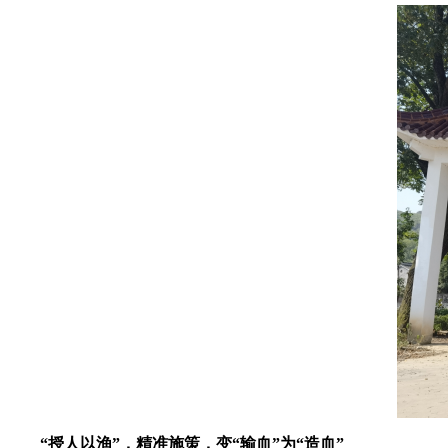
“授人以渔”，精准施策，变“输血”为“造血”