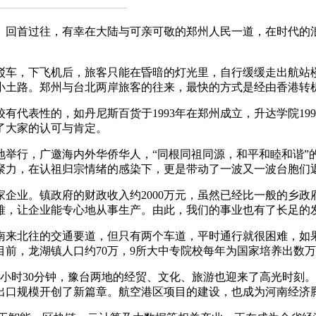
。回首过往，有幸在大陆与可亲可敬的郑州人民一道，在时代的
车，下飞机后，旅客只能在昏暗的灯光里，自行缓缓走出航站
小土路。郑州与台北两岸旅客的往来，最快的方式是经由香港转
表性的，如丹尼斯百货于1993年在郑州成立，升达学院1993
了大家的认可与肯定。
地举行，广邀海内外华侨华人，“同根同祖同源，和平和睦和谐”
聚力，在认祖归宗情绪的感染下，更是带动了一波又一波台胞们
企业。镇政府的财政收入约2000万元，虽然已经比一般的乡
难，让企业能专心地从事生产。由此，我们的事业也有了长足的
来北往的交通要道，但只有两个车道，平时通行就很困难，如果
前，龙湖镇人口约70万，9所大中专院校每年为国家培养出数
小时30分钟，豫台两地的经贸、文化、旅游也迎来了高光时刻。
南出口规模开创了新篇章。航空港区项目的建设，也成为河南经济