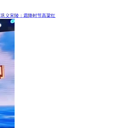
南巩义宋陵：霜降时节高粱红