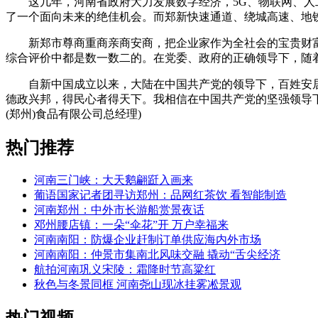
这几年，河南省政府大力发展数字经济，5G、物联网、人工
了一个面向未来的绝佳机会。而郑新快速通道、绕城高速、地
新郑市尊商重商亲商安商，把企业家作为全社会的宝贵财富，
综合评价中都是数一数二的。在党委、政府的正确领导下，随
自新中国成立以来，大陆在中国共产党的领导下，百姓安居乐
德政兴邦，得民心者得天下。我相信在中国共产党的坚强领导
(郑州)食品有限公司总经理)
热门推荐
河南三门峡：大天鹅翩跹入画来
葡语国家记者团寻访郑州：品网红茶饮 看智能制造
河南郑州：中外市长游船赏景夜话
邓州腰店镇：一朵“伞花”开 万户幸福来
河南南阳：防爆企业赶制订单供应海内外市场
河南南阳：仲景市集南北风味交融 撬动“舌尖经济
航拍河南巩义宋陵：霜降时节高粱红
秋色与冬景同框 河南尧山现冰挂雾凇景观
热门视频