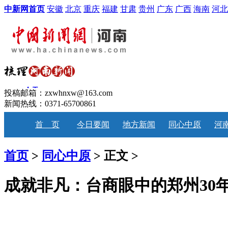
中新网首页
安徽
北京
重庆
福建
甘肃
贵州
广东
广西
海南
河北
投稿邮箱：zxwhnxw@163.com
新闻热线：0371-65700861
首 页
今日要闻
地方新闻
同心中原
河
首页
>
同心中原
> 正文 >
成就非凡：台商眼中的郑州30