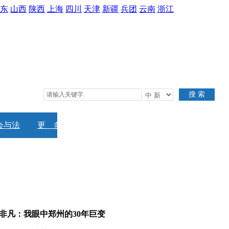
东
山西
陕西
上海
四川
天津
新疆
兵团
云南
浙江
搜 索
会与法
更 多
非凡：我眼中郑州
的
30年巨变