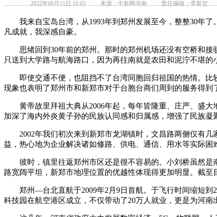
2022年08月11日 16:03
来源：中新网河南
责任编辑：李新贺
我来自宝岛台湾，从1993年到郑州发展至今，整整30年了
凡成就，我深感自豪。
思绪回到30年前的郑州。那时的郑州机场还没有空桥和接驳
只送到大学路与航海路口，因为再往南就是农田和泥泞不堪的
即使交通不便，也阻挡不了台湾同胞回归祖国的热情。比较有代
现象也表明了郑州市和新郑市对于台胞台商们周到的服务得到
黄帝故里拜祖大典从2006年起，每年皆隆重、庄严、盛大
加深了海内外炎黄子孙的民族认同感和归属感，增强了民族凝
2002年我们初次来到新郑市龙湖镇时，文昌路两侧仅有几家
益，热心地为企业解决诸如修路、供电、通信、用水等实际困
彼时，镇里往返郑州市区还是很不容易的。小刘桥虽然是南
路宽阔平坦，新郑市地理位置的优越性体现得更加明显。截至目
郑州—台北直航于2009年2月9日首航。于飞行时间缩短到2
科技园在航空港区成立，不仅带动了20万人就业，更是为河