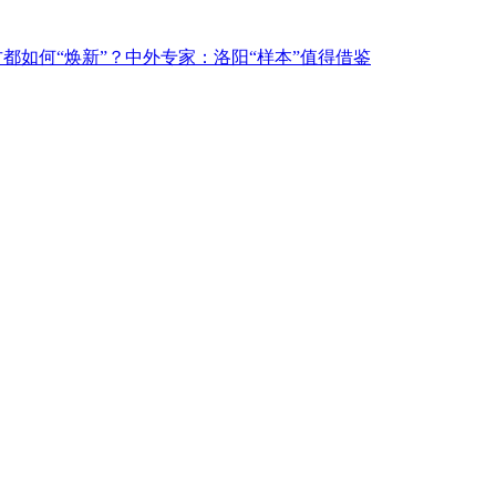
古都如何“焕新”？中外专家：洛阳“样本”值得借鉴