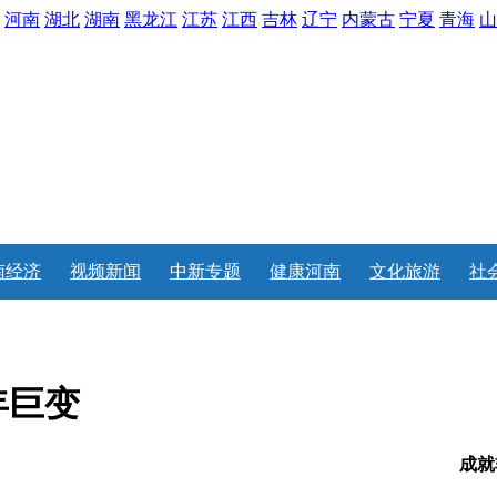
河南
湖北
湖南
黑龙江
江苏
江西
吉林
辽宁
内蒙古
宁夏
青海
山
南经济
视频新闻
中新专题
健康河南
文化旅游
社
年巨变
成就