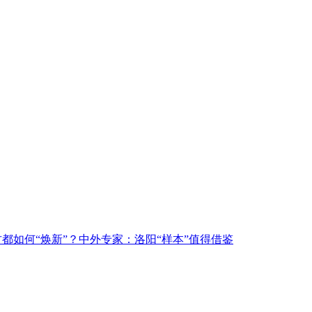
古都如何“焕新”？中外专家：洛阳“样本”值得借鉴