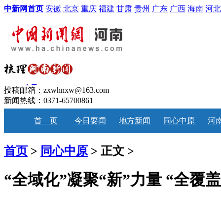
中新网首页
安徽
北京
重庆
福建
甘肃
贵州
广东
广西
海南
河北
投稿邮箱：zxwhnxw@163.com
新闻热线：0371-65700861
首 页
今日要闻
地方新闻
同心中原
河
首页
>
同心中原
> 正文 >
“全域化”凝聚“新”力量 “全覆