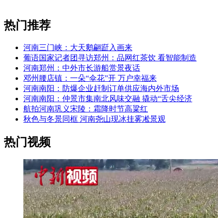
热门推荐
河南三门峡：大天鹅翩跹入画来
葡语国家记者团寻访郑州：品网红茶饮 看智能制造
河南郑州：中外市长游船赏景夜话
邓州腰店镇：一朵“伞花”开 万户幸福来
河南南阳：防爆企业赶制订单供应海内外市场
河南南阳：仲景市集南北风味交融 撬动“舌尖经济
航拍河南巩义宋陵：霜降时节高粱红
秋色与冬景同框 河南尧山现冰挂雾凇景观
热门视频