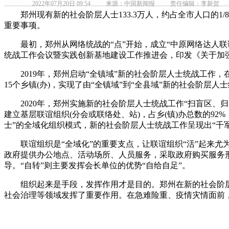
2022年07月20日 09:54
来源：中国新闻报
责任编辑：李新贺
郑州现有新的社会阶层人士133.3万人，约占全市人口的1/
重要事项。
最初，郑州从网络统战的“点”开始，成立“中原网络达人联谊会
统战工作会议暨实践创新基地建设工作推进会，印发《关于加
2019年，郑州启动“全镇域”新的社会阶层人士统战工作，
15个乡镇(办)，实现了由“全镇域”到“全县域”新的社会阶层人
2020年，郑州实施新的社会阶层人士统战工作“扫盲区、归队
建立基层联谊组织(分会或联络处、站)，占乡(镇)办总数的9
士”的全域化组织模式，新的社会阶层人士统战工作呈现出“千
联谊组织是“全域化”的重要支点，让联谊组织“活”起来尤为
政府提供办公地点、活动场所、人员服务，采取政府购买服务
导。“自转”则主要发挥会长单位的优势“自给自足”。
组织起来是手段，发挥作用才是目的。郑州在新的社会阶层人
社会治理等领域发挥了重要作用。在急难险重、