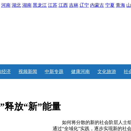
河南
湖北
湖南
黑龙江
江苏
江西
吉林
辽宁
内蒙古
宁夏
青海
山
南经济
视频新闻
中新专题
健康河南
文化旅游
社
盖”释放“新”能量
如何将分散的新的社会阶层人士组织
通过“全域化”实践，逐步实现新的社会