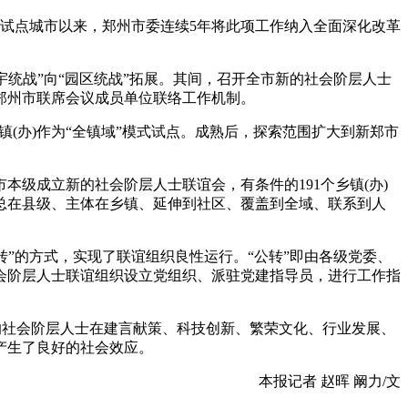
基地试点城市以来，郑州市委连续5年将此项工作纳入全面深化改革
宇统战”向“园区统战”拓展。其间，召开全市新的社会阶层人士
郑州市联席会议成员单位联络工作机制。
(办)作为“全镇域”模式试点。成熟后，探索范围扩大到新郑市
本级成立新的社会阶层人士联谊会，有条件的191个乡镇(办)
“牵总在县级、主体在乡镇、延伸到社区、覆盖到全域、联系到人
转”的方式，实现了联谊组织良性运行。“公转”即由各级党委、
会阶层人士联谊组织设立党组织、派驻党建指导员，进行工作指
的社会阶层人士在建言献策、科技创新、繁荣文化、行业发展、
展现出强烈的社会担当，产生了良好的社会效应。
本报记者 赵晖 阚力/文