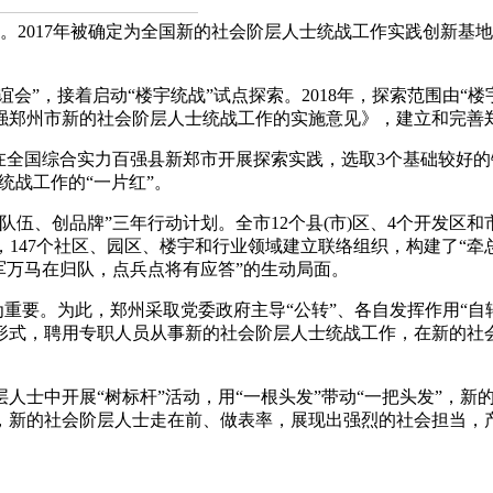
8。2017年被确定为全国新的社会阶层人士统战工作实践创新
”，接着启动“楼宇统战”试点探索。2018年，探索范围由“楼
强郑州市新的社会阶层人士统战工作的实施意见》，建立和完善
在全国综合实力百强县新郑市开展探索实践，选取3个基础较好的镇
士统战工作的“一片红”。
伍、创品牌”三年行动计划。全市12个县(市)区、4个开发区和市
2%，147个社区、园区、楼宇和行业领域建立联络组织，构建了
军万马在归队，点兵点将有应答”的生动局面。
重要。为此，郑州采取党委政府主导“公转”、各自发挥作用“自
形式，聘用专职人员从事新的社会阶层人士统战工作，在新的社
士中开展“树标杆”活动，用“一根头发”带动“一把头发”，新
疫情灾情面前，新的社会阶层人士走在前、做表率，