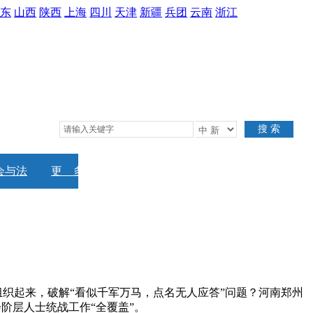
东
山西
陕西
上海
四川
天津
新疆
兵团
云南
浙江
搜 索
会与法
更 多
起来，破解“看似千军万马，点名无人应答”问题？河南郑州
阶层人士统战工作“全覆盖”。