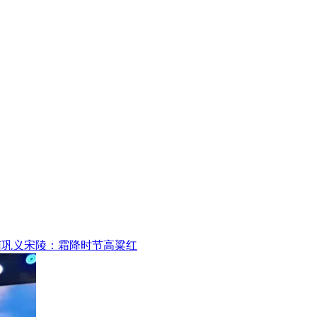
南巩义宋陵：霜降时节高粱红