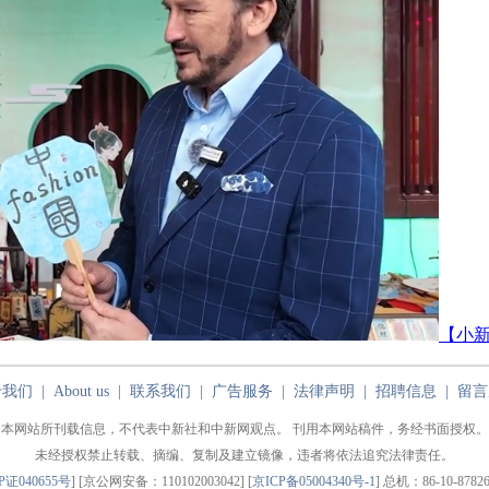
【小新
于我们
|
About us
|
联系我们
|
广告服务
|
法律声明
|
招聘信息
|
留言
本网站所刊载信息，不代表中新社和中新网观点。 刊用本网站稿件，务经书面授权。
未经授权禁止转载、摘编、复制及建立镜像，违者将依法追究法律责任。
P证040655号
] [京公网安备：110102003042] [
京ICP备05004340号-1
] 总机：86-10-87