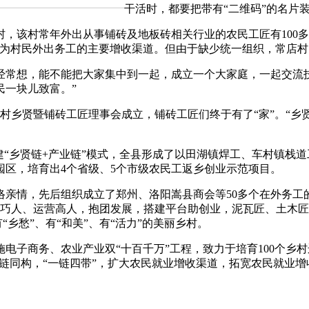
干活时，都要把带有“二维码”的名片
村常年外出从事铺砖及地板砖相关行业的农民工匠有100多人
成为村民外出务工的主要增收渠道。但由于缺少统一组织，常店
常想，能不能把大家集中到一起，成立一个大家庭，一起交流技
民一块儿致富。”
乡贤暨铺砖工匠理事会成立，铺砖工匠们终于有了“家”。“乡贤
乡贤链+产业链”模式，全县形成了以田湖镇焊工、车村镇栈道工、
园区，培育出4个省级、5个市级农民工返乡创业示范项目。
情，先后组织成立了郑州、洛阳嵩县商会等50多个在外务工的
匠巧人、运营高人，抱团发展，搭建平台助创业，泥瓦匠、土木
“乡愁”、有“和美”、有“活力”的美丽乡村。
商务、农业产业双“十百千万”工程，致力于培育100个乡村运
链同构，“一链四带”，扩大农民就业增收渠道，拓宽农民就业增