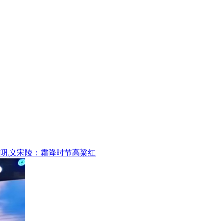
南巩义宋陵：霜降时节高粱红