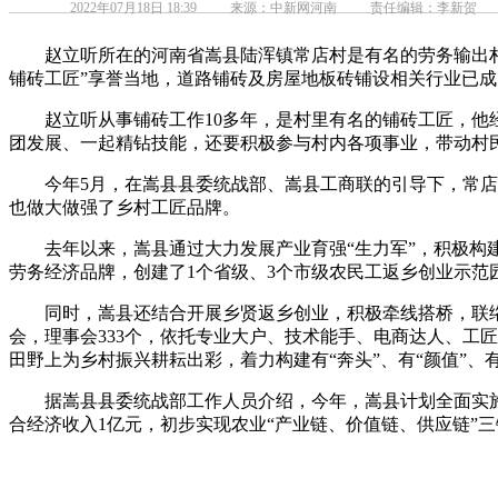
2022年07月18日 18:39
来源：中新网河南
责任编辑：李新贺
赵立听所在的河南省嵩县陆浑镇常店村是有名的劳务输出村，该
铺砖工匠”享誉当地，道路铺砖及房屋地板砖铺设相关行业已
赵立听从事铺砖工作10多年，是村里有名的铺砖工匠，他经
团发展、一起精钻技能，还要积极参与村内各项事业，带动村
今年5月，在嵩县县委统战部、嵩县工商联的引导下，常店村
也做大做强了乡村工匠品牌。
去年以来，嵩县通过大力发展产业育强“生力军”，积极构建“
劳务经济品牌，创建了1个省级、3个市级农民工返乡创业示范
同时，嵩县还结合开展乡贤返乡创业，积极牵线搭桥，联络亲
会，理事会333个，依托专业大户、技术能手、电商达人、工
田野上为乡村振兴耕耘出彩，着力构建有“奔头”、有“颜值”、有
据嵩县县委统战部工作人员介绍，今年，嵩县计划全面实施电子
合经济收入1亿元，初步实现农业“产业链、价值链、供应链”三