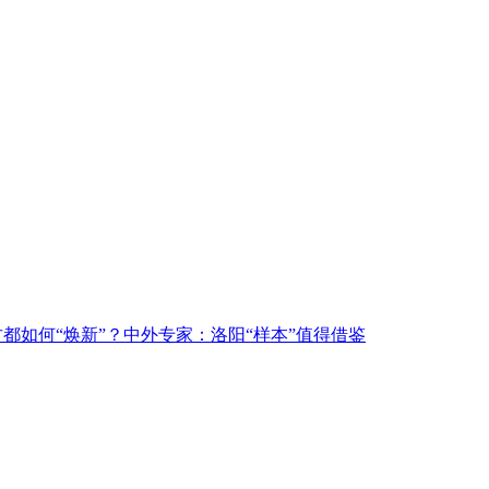
古都如何“焕新”？中外专家：洛阳“样本”值得借鉴