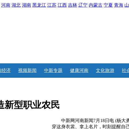
河南
湖北
湖南
黑龙江
江苏
江西
吉林
辽宁
内蒙古
宁夏
青海
山
南经济
视频新闻
中新专题
健康河南
文化旅游
社
造新型职业农民
中新网河南新闻7月18日电 (杨大勇
穿这身衣裳、拿上名片，时刻提醒自