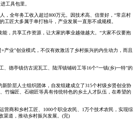
装进工具包里。
，全年务工收入超过800万元。因技术高、信誉好，“常店村
村的工匠大多属于单打独斗，产业发展一直形不成规模。
能，共享工作资源，让大家的事业越做越大。“大家不仅要抱
+产业”创业模式，不仅有效激活了乡村振兴的内生动力，而且
德亭镇仿古泥瓦工、陆浑镇铺砖工等16个“一镇(乡)一特”的
新阶层人士组织团体，自发组建成立了315个村级乡贤创业协
匠、竹编匠、石砌匠等具有传统特色的乡土人才队伍，在希望的
营商和乡村工匠、1000个职业农民、1万个技术农民，实现综
收渠道，推动乡村振兴发展。(完)