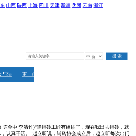
东
山西
陕西
上海
四川
天津
新疆
兵团
云南
浙江
搜 索
会与法
更 多
 陈金中 李清竹)“咱铺砖工匠有组织了，现在我出去铺砖，就
己，认真干活。”赵立听说，铺砖协会成立后，赵立听每次出门