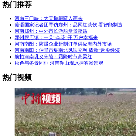
热门推荐
河南三门峡：大天鹅翩跹入画来
葡语国家记者团寻访郑州：品网红茶饮 看智能制造
河南郑州：中外市长游船赏景夜话
邓州腰店镇：一朵“伞花”开 万户幸福来
河南南阳：防爆企业赶制订单供应海内外市场
河南南阳：仲景市集南北风味交融 撬动“舌尖经济
航拍河南巩义宋陵：霜降时节高粱红
秋色与冬景同框 河南尧山现冰挂雾凇景观
热门视频