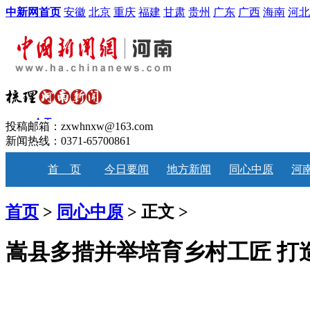
中新网首页
安徽
北京
重庆
福建
甘肃
贵州
广东
广西
海南
河北
投稿邮箱：zxwhnxw@163.com
新闻热线：0371-65700861
首 页
今日要闻
地方新闻
同心中原
河
首页
>
同心中原
> 正文 >
嵩县多措并举培育乡村工匠 打