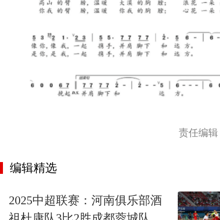
责任编辑
编辑精选
2025中超联赛：河南俱乐部酒
祖杜康队3比2胜成都蓉城队