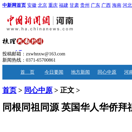
中新网首页
安徽
北京
重庆
福建
甘肃
贵州
广东
广西
海南
河北
投稿邮箱：zxwhnxw@163.com
新闻热线：0371-65700861
首 页
今日要闻
地方新闻
同心中原
河
首页
>
同心中原
> 正文 >
同根同祖同源 英国华人华侨拜