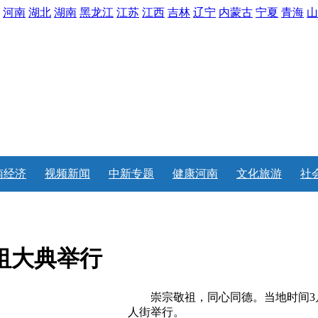
河南
湖北
湖南
黑龙江
江苏
江西
吉林
辽宁
内蒙古
宁夏
青海
山
南经济
视频新闻
中新专题
健康河南
文化旅游
社
祖大典举行
崇宗敬祖，同心同德。当地时间3月
人街举行。