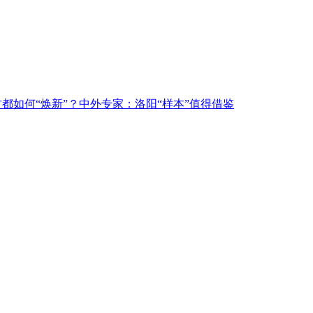
古都如何“焕新”？中外专家：洛阳“样本”值得借鉴