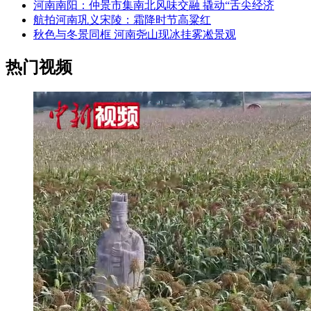
河南南阳：仲景市集南北风味交融 撬动“舌尖经济
航拍河南巩义宋陵：霜降时节高粱红
秋色与冬景同框 河南尧山现冰挂雾凇景观
热门视频