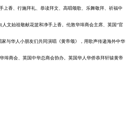
手上香、行施拜礼、恭读拜文、高唱颂歌、乐舞敬拜、祈福中
人文始祖敬献花篮和净手上香。伦敦华埠商会主席、英国“官
唱家与华人小朋友们共同演唱《黄帝颂》，用歌声传递海外中华
敦华埠商会、英国中华总商会协办。英国华人华侨恭拜轩辕黄帝