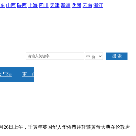
东
山西
陕西
上海
四川
天津
新疆
兵团
云南
浙江
搜 索
会与法
更 多
26日上午，壬寅年英国华人华侨恭拜轩辕黄帝大典在伦敦唐