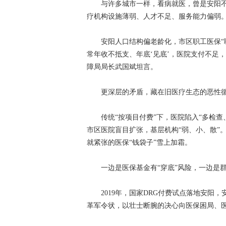
与许多城市一样，看病就医，曾是安阳不少
疗机构设施薄弱、人才不足、服务能力偏弱
安阳人口结构偏老龄化，市区职工医保“职退比
常年收不抵支、年底‘见底’，医院支付不足
障局局长武国斌坦言。
更深层的矛盾，藏在旧医疗生态的恶性循
传统“按项目付费”下，医院陷入“多检查
市区医院盲目扩张，基层机构“弱、小、散”
就紧张的医保“钱袋子”雪上加霜。
一边是医保基金有“穿底”风险，一边是群
2019年，国家DRG付费试点落地安阳，
革军令状，以壮士断腕的决心向医保困局、