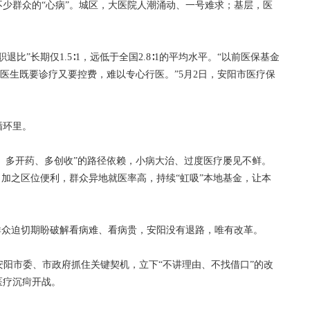
群众的“心病”。城区，大医院人潮涌动、一号难求；基层，医
。
”长期仅1.5∶1，远低于全国2.8∶1的平均水平。“以前医保基金
，医生既要诊疗又要控费，难以专心行医。”5月2日，安阳市医疗保
环里。
、多开药、多创收”的路径依赖，小病大治、过度医疗屡见不鲜。
。加之区位便利，群众异地就医率高，持续“虹吸”本地基金，让本
众迫切期盼破解看病难、看病贵，安阳没有退路，唯有改革。
安阳市委、市政府抓住关键契机，立下“不讲理由、不找借口”的改
医疗沉疴开战。