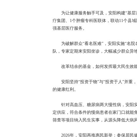
为让健康服务触手可及，安阳构建“基层首
疗集团、1个肿瘤专科医联体，联动11个县域
强基层医疗服务。
为破解群众“看名医难”，安阳实施“名院名
队，专家定期来安阳坐诊，大幅减少群众异
改革结余的基金，如何发挥最大民生效
安阳坚持“投资于物”与“投资于人”并重
的健康红利。
针对高血压、糖尿病两大慢性病，安阳实行
定供应，符合条件的慢病患者在家门口就能免
筛查等项目纳入民生实事，从源头降低大病
2026年，安阳再推惠民新举：参保居民健