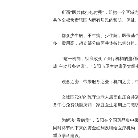
所谓“医共体打包付费”，即把一个区域内
共体全权负责辖区内所有居民的预防、保健
群众少生病、不生病、少住院，医保基金
多、费用高，超支部分由医共体按比例分担
“这一机制，彻底改变了医疗机构的盈利逻辑
成‘主动服务健康’。”安阳市卫生健康委党
观念之变，带来服务之变；机制之变，带
文峰区72岁的陈守业老人患高血压合并冠
务中心免费领慢病药，家庭医生定期上门随
为解决“看病贵”，安阳在全国药品集中采购
同时将节约下来的资金红利反哺给医疗机构
重点学科建设。