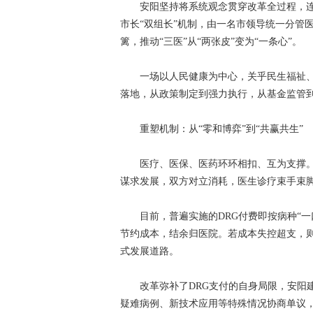
安阳坚持将系统观念贯穿改革全过程，连
市长“双组长”机制，由一名市领导统一分管
篱，推动“三医”从“两张皮”变为“一条心”。
一场以人民健康为中心，关乎民生福祉、
落地，从政策制定到强力执行，从基金监管到
重塑机制：从“零和博弈”到“共赢共生”
医疗、医保、医药环环相扣、互为支撑。改
谋求发展，双方对立消耗，医生诊疗束手束
目前，普遍实施的DRG付费即按病种“一
节约成本，结余归医院。若成本失控超支，
式发展道路。
改革弥补了DRG支付的自身局限，安阳建
疑难病例、新技术应用等特殊情况协商单议，