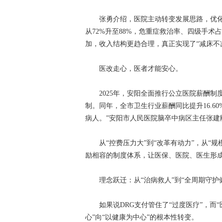
张勇介绍，医院主动转变发展思路，优化
从72%升至88%，危重症救治率、四级手
加，收入结构更趋合理，真正实现了“减床不
医改走心，医者才能安心。
2025年，安阳全面推行公立医院薪酬制
制。同年，全市卫生行业薪酬同比提升16.6
病人。”安阳市人民医院脑卒中病区主任张建
从“控费压力大”到“改革有动力”，从“规模
励相容的制度体系，让医保、医院、医生形
理念跃迁：从“治病救人”到“全周期守护
如果说DRG支付管住了“过度医疗”，而“
心”向“以健康为中心”的根本性转变。