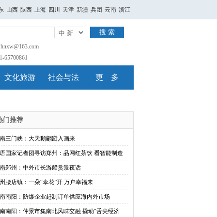
东
山西
陕西
上海
四川
天津
新疆
兵团
云南
浙江
搜 索
nxw@163.com
65700861
文化旅游
社会与法
更 多
热门推荐
南三门峡：大天鹅翩跹入画来
语国家记者团寻访郑州：品网红茶饮 看智能制造
南郑州：中外市长游船赏景夜话
州腰店镇：一朵“伞花”开 万户幸福来
南南阳：防爆企业赶制订单供应海内外市场
南南阳：仲景市集南北风味交融 撬动“舌尖经济