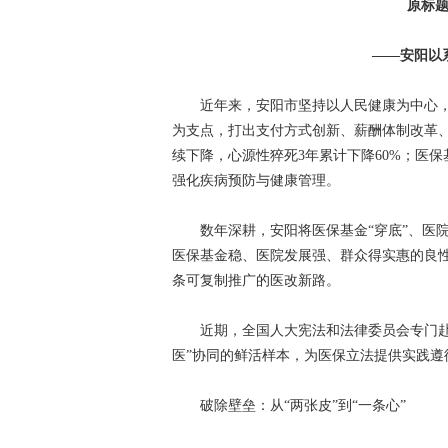
原标题
——安阳以
近年来，安阳市坚持以人民健康为中心，用
为支点，打出支付方式创新、薪酬体制改革、
续下降，心源性猝死3年累计下降60%；医保
强化疾病预防与健康管理。
数年深耕，安阳将医保基金“穿底”、医院“
医保基金稳、医院发展强、群众得实惠的良性
条可复制推广的医改新路。
近期，全国人大宪法和法律委员会专门赴安
医”协同的鲜活样本，为医保立法提供实践遵
破除壁垒：从“两张皮”到“一条心”