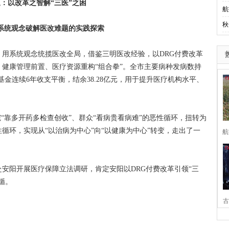
：以改革之智解“三医”之困
航
秋
系统观念破解医改难题的实践探索
系统观念统揽医改全局，借鉴三明医改经验，以DRG付费改革
健康管理前置、医疗资源重构“组合拳”。全市主要病种发病数持
基金连续6年收支平衡，结余38.28亿元，用于提升医疗机构水平、
靠多开药多检查创收”、群众“看病贵看病难”的恶性循环，扭转为
循环，实现从“以治病为中心”向“以健康为中心”转变，走出了一
航
阳开展医疗保障立法调研，肯定安阳以DRG付费改革引领“三
循。
古
家