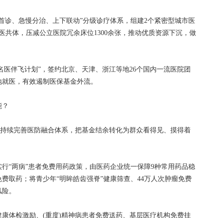
诊、急慢分治、上下联动”分级诊疗体系，组建2个紧密型城市医
医共体，压减公立医院冗余床位1300余张，推动优质资源下沉，做
医伴飞计划”，签约北京、天津、浙江等地26个国内一流医院团
地就医，有效遏制医保基金外流。
能？
，持续完善医防融合体系，把基金结余转化为群众看得见、摸得着
“两病”患者免费用药政策，由医药企业统一保障9种常用药品稳
费取药；将青少年“明眸皓齿强脊”健康筛查、44万人次肿瘤免费
风险。
康体检激励、(重度)精神病患者免费送药、基层医疗机构免费挂