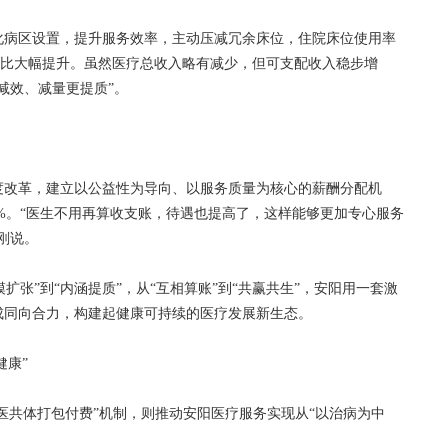
病区设置，提升服务效率，主动压减冗余床位，住院床位使用率
术占比大幅提升。虽然医疗总收入略有减少，但可支配收入稳步增
减效、减量更提质”。
度改革，建立以公益性为导向、以服务质量为核心的薪酬分配机
0%。“医生不用再算收支账，待遇也提高了，这样能够更加专心服务
刚说。
扩张”到“内涵提质”，从“互相算账”到“共赢共生”，安阳用一套激
成同向合力，构建起健康可持续的医疗发展新生态。
健康”
医共体打包付费”机制，则推动安阳医疗服务实现从“以治病为中