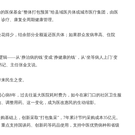
的医保基金“整体打包预算”给县域医共体或城市医疗集团，由医
、诊疗、康复全周期健康管理。
花得少，结余部分全额返还医共体；如果群众发病率高、住院
。
——从‘挣治病的钱’变成‘挣健康的钱’，从‘坐等病人上门’变
组书记、主任张金文说。
来民生之变。
心病8年，过去往返大医院耗时费力，如今在家门口的社区卫生服
访、调整用药。这一变化，成为医改惠民的生动缩影。
基础上，创新采取“打包集采”，7年累计节约采购成本35亿元。
，重点支持国谈药、创新药等药品使用，支持中医优势病种和省级