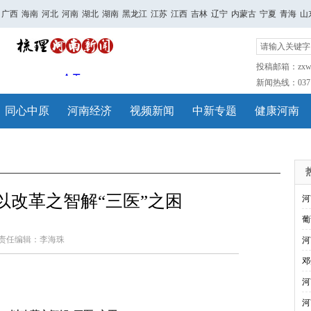
广西
海南
河北
河南
湖北
湖南
黑龙江
江苏
江西
吉林
辽宁
内蒙古
宁夏
青海
山
投稿邮箱：zxwh
新闻热线：0371-
同心中原
河南经济
视频新闻
中新专题
健康河南
以改革之智解“三医”之困
河
葡
责任编辑：李海珠
河
邓
河
河