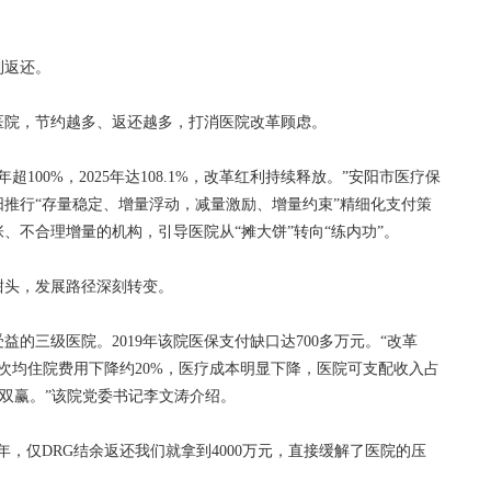
返还。
院，节约越多、返还越多，打消医院改革顾虑。
100%，2025年达108.1%，改革红利持续释放。”安阳市医疗保
推行“存量稳定、增量浮动，减量激励、增量约束”精细化支付策
、不合理增量的机构，引导医院从“摊大饼”转向“练内功”。
头，发展路径深刻转变。
三级医院。2019年该院医保支付缺口达700多万元。“改革
，患者次均住院费用下降约20%，医疗成本明显下降，医院可支配收入占
的双赢。”该院党委书记李文涛介绍。
，仅DRG结余返还我们就拿到4000万元，直接缓解了医院的压