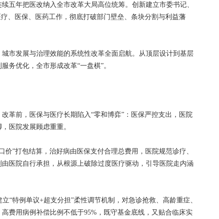
续五年把医改纳入全市改革大局高位统筹。创新建立市委书记、
医疗、医保、医药工作，彻底打破部门壁垒、条块分割与利益藩
城市发展与治理效能的系统性改革全面启航。从顶层设计到基层
服务优化，全市形成改革“一盘棋”。
革前，医保与医疗长期陷入“零和博弈”：医保严控支出，医院
脚，医院发展顾虑重重。
口价”打包结算，治好病由医保支付合理总费用，医院规范诊疗、
则由医院自行承担，从根源上破除过度医疗驱动，引导医院走内涵
立“特例单议+超支分担”柔性调节机制，对急诊抢救、高龄重症、
高费用病例补偿比例不低于95%，既守基金底线，又贴合临床实