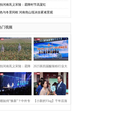
拍河南巩义宋陵：霜降时节高粱红
色与冬景同框 河南尧山现冰挂雾凇景观
热门视频
拍河南巩义宋陵：霜降
2025第四届酸辣粉行业大
时节高粱红
会在河南开封举行
都如何“焕新”？中外专
【小新的Vlog】千年后洛
：洛阳“样本”值得借鉴
阳上阳宫聚“世界各国使