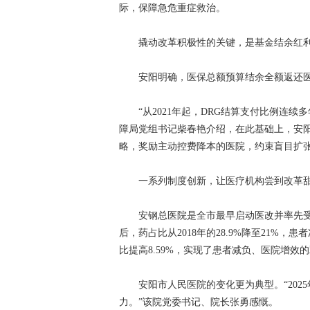
际，保障急危重症救治。
撬动改革积极性的关键，是基金结余红利
安阳明确，医保总额预算结余全额返还医
“从2021年起，DRG结算支付比例连续多年超
障局党组书记柴春艳介绍，在此基础上，安阳
略，奖励主动控费降本的医院，约束盲目扩张
一系列制度创新，让医疗机构尝到改革甜
安钢总医院是全市最早启动医改并率先受益的
后，药占比从2018年的28.9%降至21%
比提高8.59%，实现了患者减负、医院增效
安阳市人民医院的变化更为典型。“2025年
力。”该院党委书记、院长张勇感慨。