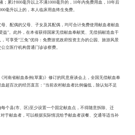
累计800毫升以上不满1000毫升的，10年内免费用血，10年后
000毫升以上的，本人临床用血终生免费。
母、配偶的父母、子女及其配偶，均可合计免费使用献血者献血
受益”。此外，在本省获得国家无偿献血奉献奖、无偿捐献造血干
，可享受“三免”优待：免费游览政府投资主办的公园、旅游风景
交公立医疗机构普通门诊诊察费。
河南省献血条例(草案)》修订的民意座谈会上，全国无偿献血奉
献血超百次的经历直言：“当前农村献血者比例偏低，除认知不足
个县(市、区)至少设置一个固定献血点，不得随意拆除、迁
。对于献血者，可以根据实际情况给予献血者误餐、交通等适当补