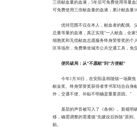
三倍献血量的血液，5年后可免费使用等量血液；
可免费使用三倍献血量的血液；累计献血量1
优待范围不仅在本人，献血者的配偶、父
总量等量的血液，真正实现“一人献血，全家
细胞奖和无偿献血志愿服务终身荣誉奖的个人
区等场所，免费乘坐城市公共交通工具，免
便民破局：从“不愿献”到“方便献”
今年1月30日，在安阳县韩陵镇一场聚焦《
献金奖、终身荣誉奖获得者李书军结合自身
外，交通不便、补贴不明确是重要原因。”
基层的声音被写入了《条例》。新规明确每
移，确需调整的需遵循“先建设后拆除”原则
贴。