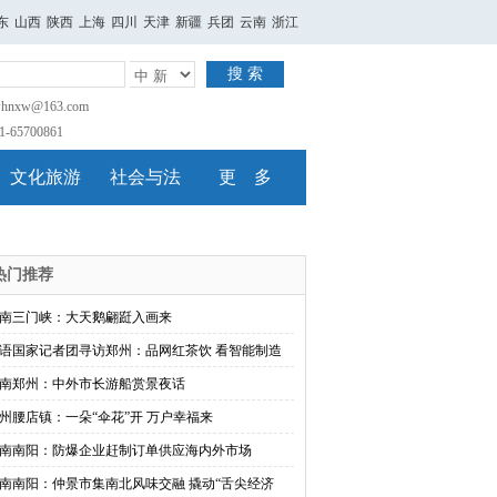
东
山西
陕西
上海
四川
天津
新疆
兵团
云南
浙江
搜 索
nxw@163.com
65700861
文化旅游
社会与法
更 多
热门推荐
南三门峡：大天鹅翩跹入画来
语国家记者团寻访郑州：品网红茶饮 看智能制造
南郑州：中外市长游船赏景夜话
州腰店镇：一朵“伞花”开 万户幸福来
南南阳：防爆企业赶制订单供应海内外市场
南南阳：仲景市集南北风味交融 撬动“舌尖经济