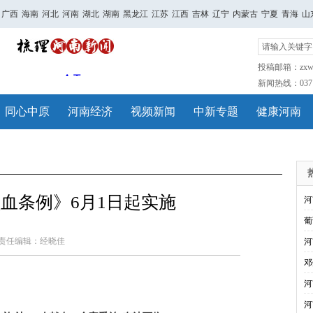
广西
海南
河北
河南
湖北
湖南
黑龙江
江苏
江西
吉林
辽宁
内蒙古
宁夏
青海
山
投稿邮箱：zxwh
新闻热线：0371-
同心中原
河南经济
视频新闻
中新专题
健康河南
血条例》6月1日起实施
河
葡
责任编辑：经晓佳
河
邓
河
河