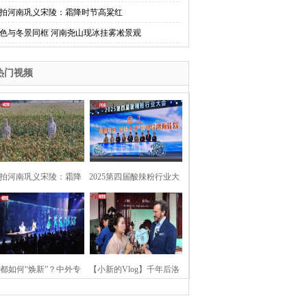
拍河南巩义宋陵：霜降时节高粱红
色与冬景同框 河南尧山现冰挂雾凇景观
热门视频
拍河南巩义宋陵：霜降
2025第四届酸辣粉行业大
时节高粱红
会在河南开封举行
都如何“焕新”？中外专
【小新的Vlog】千年后洛
：洛阳“样本”值得借鉴
阳上阳宫聚“世界各国使