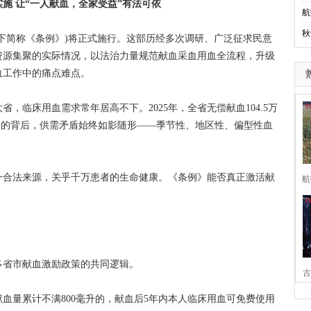
施 让“一人献血，全家受益”有法可依
航
秋
以下简称《条例》)将正式施行。这部历经多次调研、广泛征求民意
资源集聚的实际情况，以法治力量规范献血采血用血全流程，升级
血工作中的痛点难点。
临床用血需求常年居高不下。2025年，全省无偿献血104.5万
数据的背后，供需矛盾始终如影随形——季节性、地区性、偏型性血
合法来源，关乎千万患者的生命健康。《条例》能否真正激活献
航
省市献血激励政策的共同逻辑。
古
量累计不满800毫升的，献血后5年内本人临床用血可免费使用
家