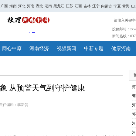
广西
海南
河北
河南
湖北
湖南
黑龙江
江苏
江西
吉林
辽宁
内蒙古
宁夏
青海
山
投稿邮箱：zxwh
新闻热线：0371-
同心中原
河南经济
视频新闻
中新专题
健康河南
象 从预警天气到守护健康
河
葡
责任编辑：李新贺
河
邓
河
河