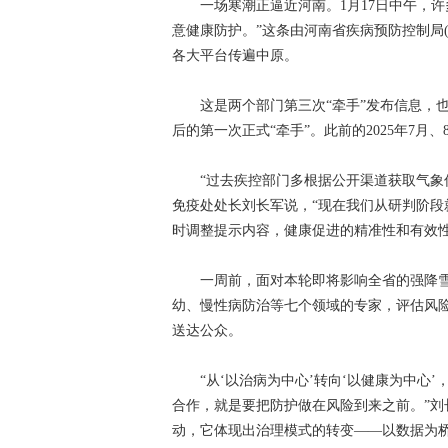
一场寒潮正逼近河南。1月17日中午，许
意健康防护。”这条由河南省疾病预防控制局
各大平台传遍中原。
这是两个部门第三次“牵手”发布信息，也是2
后的第一次正式“牵手”。此前的2025年7月
“过去疾控部门多根据公开渠道获取气象信
免疫处处长刘长军说，“现在我们从研判阶
时调整提示内容，健康促进的精准性和有效性
一周前，面对本轮即将影响全省的强降雪
幼、慢性病防治等七个领域的专家，评估风
送达公众。
“从‘以治病为中心’转向‘以健康为中心’
合作，就是要把防护做在风险到来之前。”
动，它体现出治理模式的转变——以数据为