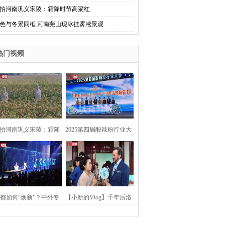
拍河南巩义宋陵：霜降时节高粱红
色与冬景同框 河南尧山现冰挂雾凇景观
热门视频
拍河南巩义宋陵：霜降
2025第四届酸辣粉行业大
时节高粱红
会在河南开封举行
都如何“焕新”？中外专
【小新的Vlog】千年后洛
：洛阳“样本”值得借鉴
阳上阳宫聚“世界各国使