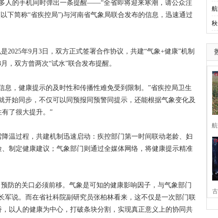
多人的手机同时弹出一条提醒——“全省即将迎来寒潮，请公众注
航
(以下简称“省疾控局”)与河南省气象局联合发布的信息，迅速通过
秋
025年9月3日，双方正式签署合作协议，共建“气象+健康”机制
、8月，双方曾两次“试水”联合发布提醒。
息，健康提示的及时性和传播性难免受到限制。”省疾控局卫生
段就开始同步，不仅可以同预报同预警同提示，还能根据气象变化及
有了很大提升。”
航
降温过程，共建机制迅速启动：疾控部门第一时间联动老龄、妇
险、制定健康建议；气象部门则通过全媒体网络，将健康提示精准
，预防的关口必须前移。气象是可知的健康影响因子，与气象部门
古
刘长军说。而在省社科院副研究员张柏林看来，这不仅是一次部门联
桥，以人的健康为中心，打破条块分割，实现真正意义上的协同共
家