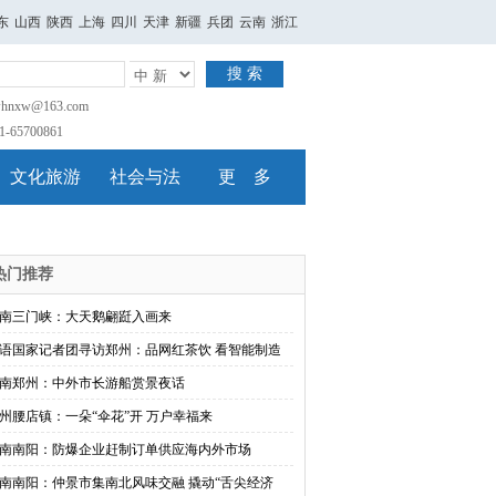
东
山西
陕西
上海
四川
天津
新疆
兵团
云南
浙江
搜 索
nxw@163.com
65700861
文化旅游
社会与法
更 多
热门推荐
南三门峡：大天鹅翩跹入画来
语国家记者团寻访郑州：品网红茶饮 看智能制造
南郑州：中外市长游船赏景夜话
州腰店镇：一朵“伞花”开 万户幸福来
南南阳：防爆企业赶制订单供应海内外市场
南南阳：仲景市集南北风味交融 撬动“舌尖经济