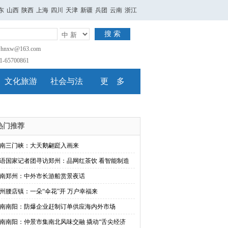
东
山西
陕西
上海
四川
天津
新疆
兵团
云南
浙江
搜 索
nxw@163.com
65700861
文化旅游
社会与法
更 多
热门推荐
南三门峡：大天鹅翩跹入画来
语国家记者团寻访郑州：品网红茶饮 看智能制造
南郑州：中外市长游船赏景夜话
州腰店镇：一朵“伞花”开 万户幸福来
南南阳：防爆企业赶制订单供应海内外市场
南南阳：仲景市集南北风味交融 撬动“舌尖经济