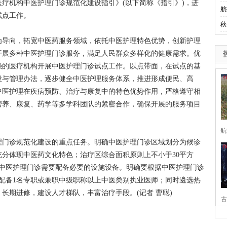
机构中医护理门诊规范化建设指引》(以下简称《指引》)，进
航
试点工作。
秋
导向，拓宽中医药服务领域，依托中医护理特色优势，创新护理
开展多种中医护理门诊服务，满足人民群众多样化的健康需求。优
强的医疗机构开展中医护理门诊试点工作。以点带面，在试点的基
设与管理办法，逐步健全中医护理服务体系，推进形成便民、高
中医护理在疾病预防、治疗与康复中的特色优势作用，严格遵守相
营养、康复、药学等多学科团队的紧密合作，确保开展的服务项目
航
门诊规范化建设的重点任务。明确中医护理门诊区域划分为候诊
分体现中医药文化特色；治疗区综合面积原则上不小于30平方
据中医护理门诊需要配备必要的设施设备。明确要根据中医护理门诊
配备1名专职或兼职中级职称以上中医类别执业医师；同时遴选热
长期进修，建设人才梯队，丰富治疗手段。(记者 曹聪)
古
家