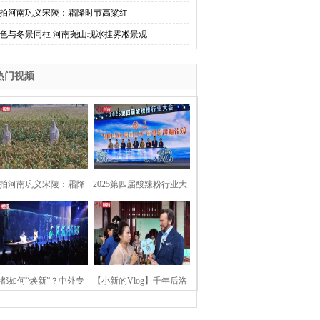
拍河南巩义宋陵：霜降时节高粱红
色与冬景同框 河南尧山现冰挂雾凇景观
热门视频
拍河南巩义宋陵：霜降
2025第四届酸辣粉行业大
时节高粱红
会在河南开封举行
都如何“焕新”？中外专
【小新的Vlog】千年后洛
：洛阳“样本”值得借鉴
阳上阳宫聚“世界各国使