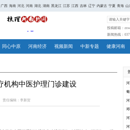
广西
海南
河北
河南
湖北
湖南
黑龙江
江苏
江西
吉林
辽宁
内蒙古
宁夏
青海
山
投稿邮箱：zxwh
新闻热线：0371-
同心中原
河南经济
视频新闻
中新专题
健康河南
疗机构中医护理门诊建设
河
葡
责任编辑：李新贺
河
邓
河
河