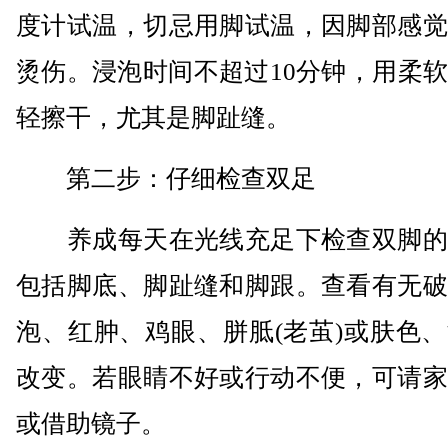
度计试温，切忌用脚试温，因脚部感觉
烫伤。浸泡时间不超过10分钟，用柔
轻擦干，尤其是脚趾缝。
第二步：仔细检查双足
养成每天在光线充足下检查双脚的
包括脚底、脚趾缝和脚跟。查看有无破
泡、红肿、鸡眼、胼胝(老茧)或肤色
改变。若眼睛不好或行动不便，可请家
或借助镜子。