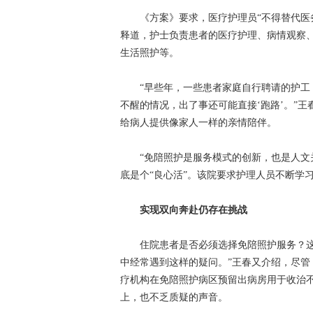
《方案》要求，医疗护理员“不得替代医务
释道，护士负责患者的医疗护理、病情观察
生活照护等。
“早些年，一些患者家庭自行聘请的护工，
不醒的情况，出了事还可能直接‘跑路’。”
给病人提供像家人一样的亲情陪伴。
“免陪照护是服务模式的创新，也是人文关
底是个“良心活”。该院要求护理人员不断学
实现双向奔赴仍存在挑战
住院患者是否必须选择免陪照护服务？这是
中经常遇到这样的疑问。”王春又介绍，尽管
疗机构在免陪照护病区预留出病房用于收治
上，也不乏质疑的声音。