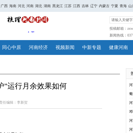
广西
海南
河北
河南
湖北
湖南
黑龙江
江苏
江西
吉林
辽宁
内蒙古
宁夏
青海
山
投稿邮箱：zxwh
新闻热线：0371-
同心中原
河南经济
视频新闻
中新专题
健康河南
护”运行月余效果如何
河
葡
责任编辑：李新贺
河
邓
河
河