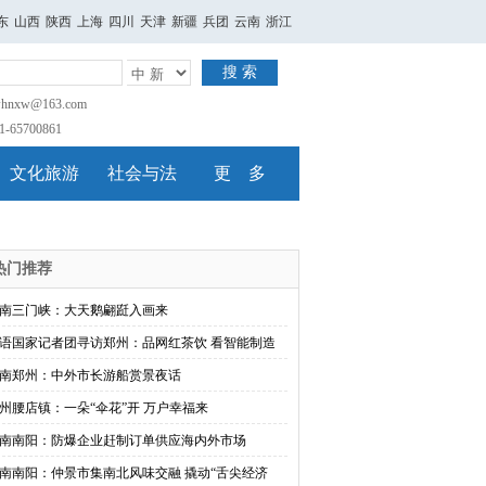
东
山西
陕西
上海
四川
天津
新疆
兵团
云南
浙江
搜 索
nxw@163.com
65700861
文化旅游
社会与法
更 多
热门推荐
南三门峡：大天鹅翩跹入画来
语国家记者团寻访郑州：品网红茶饮 看智能制造
南郑州：中外市长游船赏景夜话
州腰店镇：一朵“伞花”开 万户幸福来
南南阳：防爆企业赶制订单供应海内外市场
南南阳：仲景市集南北风味交融 撬动“舌尖经济