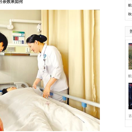
月余效果如何
航
秋
航
古
家