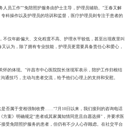
人员工作”“免陪照护服务由护士主导，护理员辅助。”王春又解
、专科操作以及护理员的培训和监督，医疗护理员则专注于患者的
不仅年龄偏大、文化程度不高、护理水平较低，甚至出现夜里叫
王春又认为，除了拥有专业技能，护理员更需要具备责任心和爱心，
怀的体现。”许昌市中心医院院长张现军表示，陪护工作归根结
习沟通技巧，主动与患者交流，给予他们心理上的支持和安慰。
否属于变相强制收费……“7月10日以来，我们接到的咨询电话
《方案》明确规定“患者或其家属知情同意且自愿选择”，并要求医
不接受免陪照护服务的患者，但仍有不少人心存顾虑。在社交平台