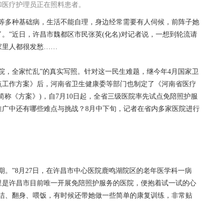
和医疗护理员正在照料患者。
等多种基础病，生活不能自理，身边经常需要有人伺候，前阵子她
。”近日，许昌市魏都区市民张英(化名)对记者说，一想到轮流请
家里人都很发愁……
，全家忙乱”的真实写照。针对这一民生难题，继今年4月国家卫
点工作方案》后，河南省卫生健康委等部门也制定了《河南省医疗
简称《方案》)，自7月10日起，全省三级医院率先试点免陪照护服
推广中还有哪些难点与挑战？8月中下旬，记者在省内多家医院进行
。”8月27日，在许昌市中心医院鹿鸣湖院区的老年医学科一病
里是许昌市目前唯一开展免陪照护服务的医院，便抱着试一试的心
清洁、翻身、喂饭，有时候还带她做一些简单的康复训练，非常贴