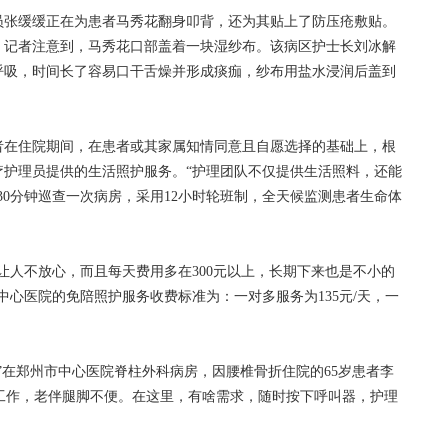
张缓缓正在为患者马秀花翻身叩背，还为其贴上了防压疮敷贴。
。记者注意到，马秀花口部盖着一块湿纱布。该病区护士长刘冰解
呼吸，时间长了容易口干舌燥并形成痰痂，纱布用盐水浸润后盖到
在住院期间，在患者或其家属知情同意且自愿选择的基础上，根
疗护理员提供的生活照护服务。“护理团队不仅提供生活照料，还能
30分钟巡查一次病房，采用12小时轮班制，全天候监测患者生命体
人不放心，而且每天费用多在300元以上，长期下来也是不小的
中心医院的免陪照护服务收费标准为：一对多服务为135元/天，一
在郑州市中心医院脊柱外科病房，因腰椎骨折住院的65岁患者李
地工作，老伴腿脚不便。在这里，有啥需求，随时按下呼叫器，护理