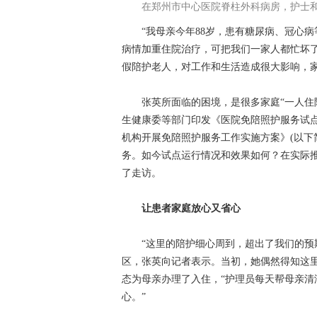
在郑州市中心医院脊柱外科病房，护士
“我母亲今年88岁，患有糖尿病、冠心病
病情加重住院治疗，可把我们一家人都忙坏了
假陪护老人，对工作和生活造成很大影响，
张英所面临的困境，是很多家庭“一人住院
生健康委等部门印发《医院免陪照护服务试
机构开展免陪照护服务工作实施方案》(以下
务。如今试点运行情况和效果如何？在实际
了走访。
让患者家庭放心又省心
“这里的陪护细心周到，超出了我们的预期
区，张英向记者表示。当初，她偶然得知这
态为母亲办理了入住，“护理员每天帮母亲
心。”