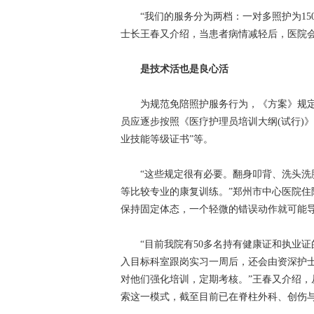
“我们的服务分为两档：一对多照护为150元
士长王春又介绍，当患者病情减轻后，医院
是技术活也是良心活
为规范免陪照护服务行为，《方案》规定“
员应逐步按照《医疗护理员培训大纲(试行)》
业技能等级证书”等。
“这些规定很有必要。翻身叩背、洗头洗脚
等比较专业的康复训练。”郑州市中心医院
保持固定体态，一个轻微的错误动作就可能
“目前我院有50多名持有健康证和执业证的
入目标科室跟岗实习一周后，还会由资深护
对他们强化培训，定期考核。”王春又介绍，
索这一模式，截至目前已在脊柱外科、创伤与