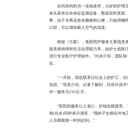
在同房间的另一张病床旁，26岁的护理员
床头装有生命体征监测设备，数据实时更新
释，由于马秀花患有脑梗和心梗，只能用嘴
口部，可以增加吸入空气的湿度。
根据《方案》，免陪照护服务主要指患者
据患者病情和生活自理能力等，由护士或医
进行专业医疗护理操作。”刘冰介绍，团队每
征。
“一开始，我也联系过社会上的护工，但让
负担。”张英介绍。记者了解到，目前许昌市
对一服务为216元/天。
“医院的服务让人省心，价钱也能接受。”
旭(化名)同样表示满意，“我的子女都在外
人员都能第一时间赶到。”