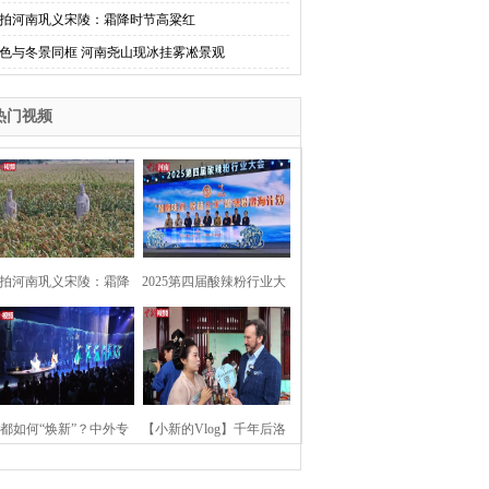
拍河南巩义宋陵：霜降时节高粱红
色与冬景同框 河南尧山现冰挂雾凇景观
热门视频
拍河南巩义宋陵：霜降
2025第四届酸辣粉行业大
时节高粱红
会在河南开封举行
都如何“焕新”？中外专
【小新的Vlog】千年后洛
：洛阳“样本”值得借鉴
阳上阳宫聚“世界各国使