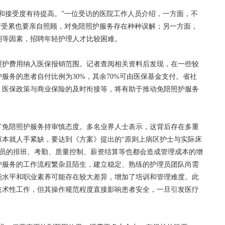
接受度有待提高。”一位受访的医院工作人员介绍，一方面，不
苦受累也要亲自照顾，对免陪照护服务存在种种误解；另一方面，
期等因素，招聘年轻护理人才比较困难。
护费用纳入医保报销范围。记者查阅相关资料后发现，在一些较
服务的患者自付比例为30%，其余70%可由医保基金支付。省社
、医保政策与商业保险的及时衔接等，将有助于推动免陪照护服务
免陪照护服务持审慎态度。多名业界人士表示，这背后存在多重
原本就人手紧缺，要达到《方案》提出的“原则上病区护士与实际床
护理员的排班、考勤、质量控制、薪资结算等也都会造成管理成本的增
护服务的工作流程繁杂且陌生，建立稳定、熟练的护理员团队尚需
能水平和职业素养可能存在较大差异，增加了培训和管理难度。此
技术性工作，但其操作规范程度直接影响患者安全，一旦引发医疗