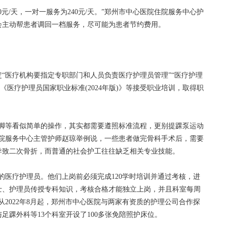
/天，一对一服务为240元/天。”郑州市中心医院住院服务中心护
会主动帮患者调回一档服务，尽可能为患者节约费用。
医疗机构要指定专职部门和人员负责医疗护理员管理”“医疗护理
《医疗护理员国家职业标准(2024年版)》等接受职业培训，取得职
等看似简单的操作，其实都需要遵照标准流程，更别提踝泵运动
住院服务中心主管护师赵琼举例说，一些患者做完骨科手术后，需要
导致二次骨折，而普通的社会护工往往缺乏相关专业技能。
医疗护理员。他们上岗前必须完成120学时培训并通过考核，进
士、护理员传授专科知识，考核合格才能独立上岗，并且科室每周
从2022年8月起，郑州市中心医院与两家有资质的护理公司合作探
足踝外科等13个科室开设了100多张免陪照护床位。