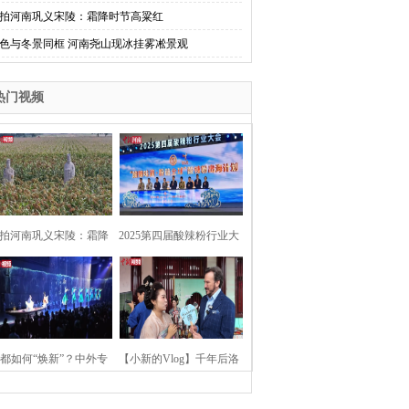
拍河南巩义宋陵：霜降时节高粱红
色与冬景同框 河南尧山现冰挂雾凇景观
热门视频
拍河南巩义宋陵：霜降
2025第四届酸辣粉行业大
时节高粱红
会在河南开封举行
都如何“焕新”？中外专
【小新的Vlog】千年后洛
：洛阳“样本”值得借鉴
阳上阳宫聚“世界各国使