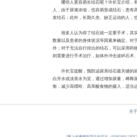
哪些人更容易长结石呢？许长宝介绍，有
人，由于尿液浓缩，也容易形成结石；患有
发结石；此外，长期久坐、缺乏运动的人，
很多人认为得了结石就一定要手术，其实
数量以及患者的身体状况等因素来确定。对
外；对于无法自行排出的结石，可以采用药
则需要进行手术治疗，如体外冲击波碎石术
许长宝提醒，预防泌尿系结石最关键的就是要
白开水或淡茶水为宜，通过增加尿量，稀释
衡，减少高嘌呤、高草酸食物的摄入，适当
关
[
网上传播视听节目许可证（0106168)
] [
京IC