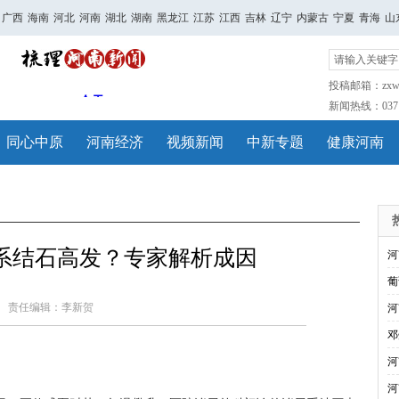
广西
海南
河北
河南
湖北
湖南
黑龙江
江苏
江西
吉林
辽宁
内蒙古
宁夏
青海
山
投稿邮箱：zxwh
新闻热线：0371-
同心中原
河南经济
视频新闻
中新专题
健康河南
系结石高发？专家解析成因
河
葡
责任编辑：李新贺
河
邓
河
河