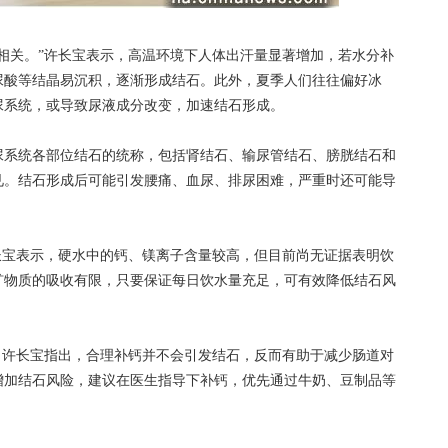
关。”许长宝表示，高温环境下人体出汗量显著增加，若水分补
尿酸等结晶易沉积，逐渐形成结石。此外，夏季人们往往偏好冰
尿系统，或导致尿液成分改变，加速结石形成。
系统各部位结石的统称，包括肾结石、输尿管结石、膀胱结石和
见。结石形成后可能引发腰痛、血尿、排尿困难，严重时还可能导
宝表示，硬水中的钙、镁离子含量较高，但目前尚无证据表明饮
矿物质的吸收有限，只要保证每日饮水量充足，可有效降低结石风
许长宝指出，合理补钙并不会引发结石，反而有助于减少肠道对
增加结石风险，建议在医生指导下补钙，优先通过牛奶、豆制品等