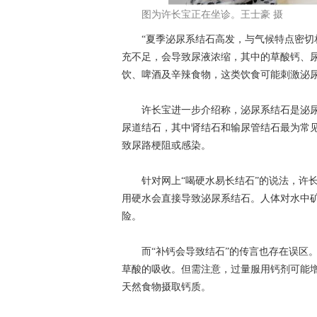
图为许长宝正在坐诊。王士豪 摄
“夏季泌尿系结石高发，与气候特点密切相
充不足，会导致尿液浓缩，其中的草酸钙、
饮、啤酒及辛辣食物，这类饮食可能刺激泌
许长宝进一步介绍称，泌尿系结石是泌尿
尿道结石，其中肾结石和输尿管结石最为常
致尿路梗阻或感染。
针对网上“喝硬水易长结石”的说法，许长
用硬水会直接导致泌尿系结石。人体对水中
险。
而“补钙会导致结石”的传言也存在误区。
草酸的吸收。但需注意，过量服用钙剂可能
天然食物摄取钙质。