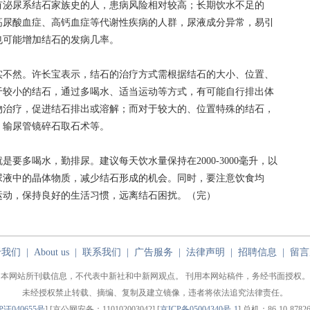
泌尿系结石家族史的人，患病风险相对较高；长期饮水不足的
高尿酸血症、高钙血症等代谢性疾病的人群，尿液成分异常，易引
也可能增加结石的发病几率。
不然。许长宝表示，结石的治疗方式需根据结石的大小、位置、
于较小的结石，通过多喝水、适当运动等方式，有可能自行排出体
物治疗，促进结石排出或溶解；而对于较大的、位置特殊的结石，
、输尿管镜碎石取石术等。
多喝水，勤排尿。建议每天饮水量保持在2000-3000毫升，以
尿液中的晶体物质，减少结石形成的机会。同时，要注意饮食均
运动，保持良好的生活习惯，远离结石困扰。（完）
于我们
|
About us
|
联系我们
|
广告服务
|
法律声明
|
招聘信息
|
留言
本网站所刊载信息，不代表中新社和中新网观点。 刊用本网站稿件，务经书面授权。
未经授权禁止转载、摘编、复制及建立镜像，违者将依法追究法律责任。
P证040655号
] [京公网安备：110102003042] [
京ICP备05004340号-1
] 总机：86-10-87