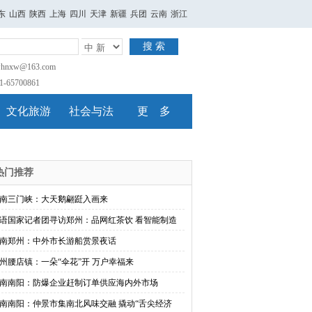
东
山西
陕西
上海
四川
天津
新疆
兵团
云南
浙江
搜 索
nxw@163.com
65700861
文化旅游
社会与法
更 多
热门推荐
南三门峡：大天鹅翩跹入画来
语国家记者团寻访郑州：品网红茶饮 看智能制造
南郑州：中外市长游船赏景夜话
州腰店镇：一朵“伞花”开 万户幸福来
南南阳：防爆企业赶制订单供应海内外市场
南南阳：仲景市集南北风味交融 撬动“舌尖经济