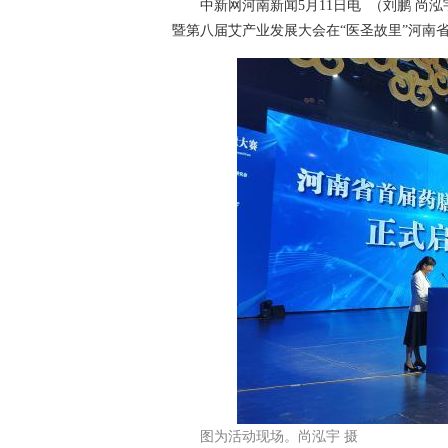
中新网河南新闻5月11日电 （刘鹏 尚泓
暨第八届艾产业发展大会在“医圣故里”河南
图为活动现场。尚泓宇 摄