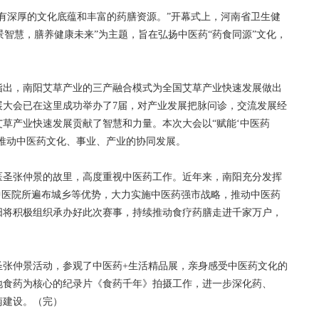
深厚的文化底蕴和丰富的药膳资源。”开幕式上，河南省卫生健
景智慧，膳养健康未来”为主题，旨在弘扬中医药“药食同源”文化，
出，南阳艾草产业的三产融合模式为全国艾草产业快速发展做出
发展大会已在这里成功举办了7届，对产业发展把脉问诊，交流发展经
草产业快速发展贡献了智慧和力量。本次大会以“赋能‘中医药
力推动中医药文化、事业、产业的协同发展。
圣张仲景的故里，高度重视中医药工作。近年来，南阳充分发挥
中医院所遍布城乡等优势，大力实施中医药强市战略，推动中医药
阳将积极组织承办好此次赛事，持续推动食疗药膳走进千家万户，
仲景活动，参观了中医药+生活精品展，亲身感受中医药文化的
地食药为核心的纪录片《食药千年》拍摄工作，进一步深化药、
南建设。（完）