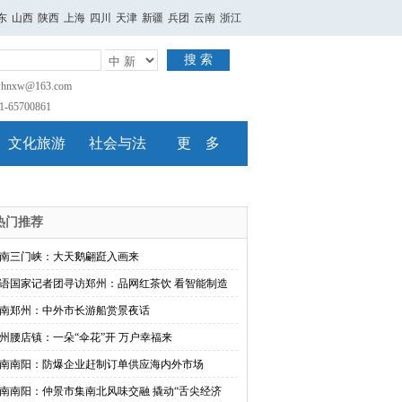
东
山西
陕西
上海
四川
天津
新疆
兵团
云南
浙江
搜 索
nxw@163.com
65700861
文化旅游
社会与法
更 多
热门推荐
南三门峡：大天鹅翩跹入画来
语国家记者团寻访郑州：品网红茶饮 看智能制造
南郑州：中外市长游船赏景夜话
州腰店镇：一朵“伞花”开 万户幸福来
南南阳：防爆企业赶制订单供应海内外市场
南南阳：仲景市集南北风味交融 撬动“舌尖经济