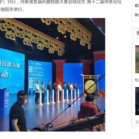
宇）10日，河南省首届药膳技能大赛启动仪式·第十二届仲景论坛
航
省南阳市举行。
秋
航
古
家