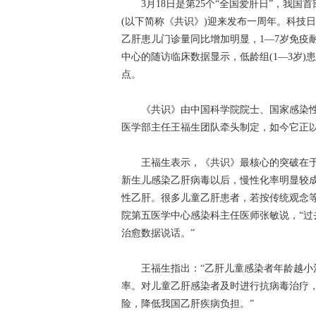
3月18日是第25个“全国爱肝日”，我国
(以下简称《共识》)迎来发布一周年。科技
乙肝患儿门诊量同比增加明显，1—7岁免疫耐
中心的随访临床数据显示，低龄组(1—3岁)患
点。
《共识》由中国科学院院士、国家感染性
医学部主任王福生团队牵头制定，如今它正以
王福生表示，《共识》最核心的突破在于打
新生儿感染乙肝病毒以后，慢性化率明显较
性乙肝。很多儿童乙肝患者，若按传统观念
院第五医学中心感染科主任医师张敏说，“
治愈数据说话。”
王福生指出：“乙肝儿童感染者年龄越小治
率。对儿童乙肝感染者及时进行抗病毒治疗
险，降低我国乙肝疾病负担。”