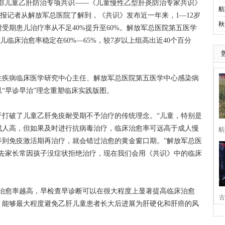
首部儿童乙肝防治专项共识——《儿童慢性乙型肝炎防治专家共识》
航
日报记者从解放军总医院了解到，《共识》发布近一年来，1—12岁
秋
受期患儿治疗率从不足40%提升至60%。解放军总医院第五医学
儿临床治愈率稳定在60%—65%，较7岁以上组高出近40个百分
疾病临床医学研究中心主任、解放军总医院第五医学中心感染病
“早诊早治”理念重塑临床实践版图。
破了儿童乙肝免疫耐受期不予治疗的传统理念。“儿童，特别是
成人高，但如果及时进行抗病毒治疗，临床治愈率可远高于成人慢
航
等到免疫激活期再治疗，就会错过治愈的黄金窗口期。”解放军总医
过去家长常因孩子没症状拒绝治疗，现在我们会用《共识》中的临床
愈率越高，早检查早诊断可以在很大程度上显著提高临床治愈
古
，能够最大程度避免乙肝儿童患者长大后进展为肝硬化和肝癌的风
家