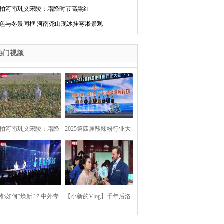
拍河南巩义宋陵：霜降时节高粱红
色与冬景同框 河南尧山现冰挂雾凇景观
热门视频
拍河南巩义宋陵：霜降
2025第四届酸辣粉行业大
时节高粱红
会在河南开封举行
都如何“焕新”？中外专
【小新的Vlog】千年后洛
：洛阳“样本”值得借鉴
阳上阳宫聚“世界各国使