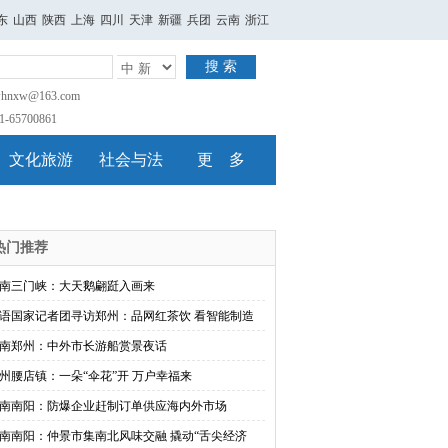
东
山西
陕西
上海
四川
天津
新疆
兵团
云南
浙江
搜 索
nxw@163.com
65700861
文化旅游
社会与法
更 多
热门推荐
南三门峡：大天鹅翩跹入画来
语国家记者团寻访郑州：品网红茶饮 看智能制造
南郑州：中外市长游船赏景夜话
州腰店镇：一朵“伞花”开 万户幸福来
南南阳：防爆企业赶制订单供应海内外市场
南南阳：仲景市集南北风味交融 撬动“舌尖经济