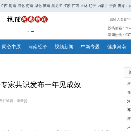
广西
海南
河北
河南
湖北
湖南
黑龙江
江苏
江西
吉林
辽宁
内蒙古
宁夏
青海
山
投稿邮箱：zxwh
新闻热线：0371-
同心中原
河南经济
视频新闻
中新专题
健康河南
治专家共识发布一年见成效
河
葡
责任编辑：李新贺
河
邓
河
河