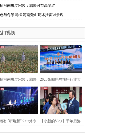
拍河南巩义宋陵：霜降时节高粱红
色与冬景同框 河南尧山现冰挂雾凇景观
热门视频
拍河南巩义宋陵：霜降
2025第四届酸辣粉行业大
时节高粱红
会在河南开封举行
都如何“焕新”？中外专
【小新的Vlog】千年后洛
：洛阳“样本”值得借鉴
阳上阳宫聚“世界各国使