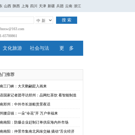
东
山西
陕西
上海
四川
天津
新疆
兵团
云南
浙江
搜 索
nxw@163.com
65700861
文化旅游
社会与法
更 多
热门推荐
南三门峡：大天鹅翩跹入画来
语国家记者团寻访郑州：品网红茶饮 看智能制造
南郑州：中外市长游船赏景夜话
州腰店镇：一朵“伞花”开 万户幸福来
南南阳：防爆企业赶制订单供应海内外市场
南南阳：仲景市集南北风味交融 撬动“舌尖经济