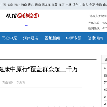
广西
海南
河北
河南
湖北
湖南
黑龙江
江苏
江西
吉林
辽宁
内蒙古
宁夏
青海
山
投稿邮箱：zxwh
新闻热线：0371-
同心中原
河南经济
视频新闻
中新专题
健康河南
"健康中原行"覆盖群众超三千万
河
葡
责任编辑：李新贺
河
邓
河
河