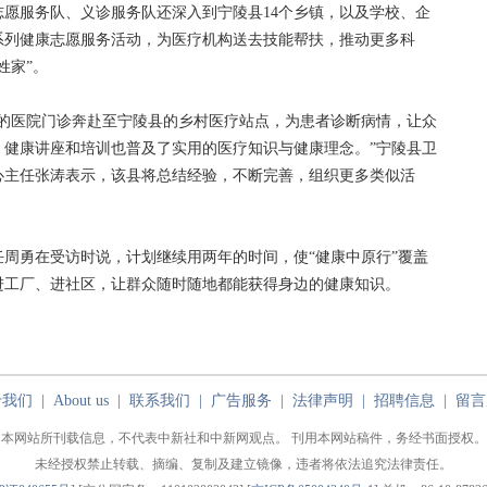
服务队、义诊服务队还深入到宁陵县14个乡镇，以及学校、企
系列健康志愿服务活动，为医疗机构送去技能帮扶，推动更多科
姓家”。
医院门诊奔赴至宁陵县的乡村医疗站点，为患者诊断病情，让众
；健康讲座和培训也普及了实用的医疗知识与健康理念。”宁陵县卫
心主任张涛表示，该县将总结经验，不断完善，组织更多类似活
勇在受访时说，计划继续用两年的时间，使“健康中原行”覆盖
进工厂、进社区，让群众随时随地都能获得身边的健康知识。
于我们
|
About us
|
联系我们
|
广告服务
|
法律声明
|
招聘信息
|
留言
本网站所刊载信息，不代表中新社和中新网观点。 刊用本网站稿件，务经书面授权。
未经授权禁止转载、摘编、复制及建立镜像，违者将依法追究法律责任。