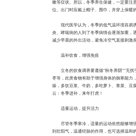
嗽等症状。所以，冬季养生保健，一定要注
位。出门时应戴上帽子、围巾，并穿上保暖
现代医学认为，冬季的低气温环境容易诱
炎、哮喘病的人到了冬季病情会逐渐加重，
减少早晨的外出活动，避免冷空气直接刺激
温补饮食，增强免疫
立冬的饮食调养要遵循“秋冬养阴”“无扰
枣等，此类食物有助于增强身体的御寒能力
燥，多饮豆浆、牛奶，多吃萝卜、青菜、豆
云：冬季进补，来年打虎！
适量运动，提升活力
尽管冬季寒冷，适量的运动依然能够增强
到壮阳气，温通经脉的作用，也可选择温和