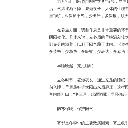
11月7日，我们将迎来“立冬”节气，立
后，气温逐渐下降，昼短夜长，人体的生理
重“藏”，即保护阳气，少出汗，多保暖，顺
在养生方面，调整作息是非常重要的环节。
阴阳变化。具体来说，立冬后的早晚温差较
到充分的滋养，以利于阳气藏于体内。《遵生
多读书，少释放，多吸收，少表达，多感悟
早睡晚起，充足睡眠
立冬时节，昼短夜长，通过充足的睡眠，
前入睡，早晨最好等太阳出来后起床，这样
帝内经》曰：“冬三月，此谓闭藏，早卧晚起
防寒保暖，保护阳气
寒邪是冬季中的主要致病因素，寒主收引