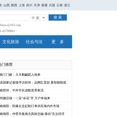
东
山西
陕西
上海
四川
天津
新疆
兵团
云南
浙江
搜 索
nxw@163.com
65700861
文化旅游
社会与法
更 多
热门推荐
南三门峡：大天鹅翩跹入画来
语国家记者团寻访郑州：品网红茶饮 看智能制造
南郑州：中外市长游船赏景夜话
州腰店镇：一朵“伞花”开 万户幸福来
南南阳：防爆企业赶制订单供应海内外市场
南南阳：仲景市集南北风味交融 撬动“舌尖经济