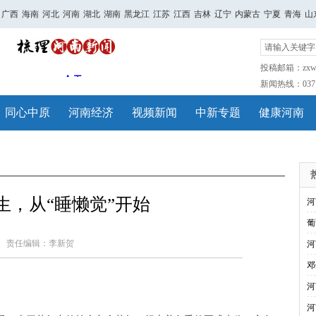
广西
海南
河北
河南
湖北
湖南
黑龙江
江苏
江西
吉林
辽宁
内蒙古
宁夏
青海
山
投稿邮箱：zxwh
新闻热线：0371-
同心中原
河南经济
视频新闻
中新专题
健康河南
生，从“睡懒觉”开始
河
葡
责任编辑：李新贺
河
邓
河
河