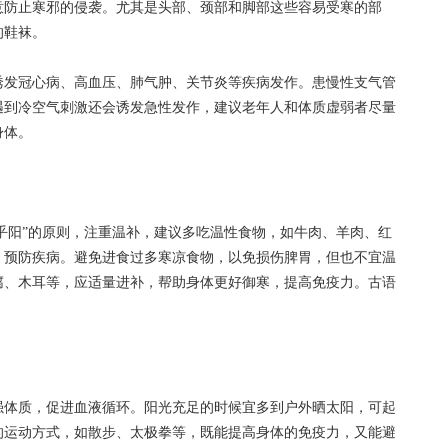
意防止寒邪的侵袭。尤其是头部、颈部和脚部这些容易受寒的部
的鞋袜。
发冠心病、高血压、肺气肿、关节炎等疾病发作。患慢性支气管
遇到冷空气刺激还会诱发急性发作，建议老年人和体质虚弱者尽量
身体。
乎阳”的原则，注重温补，建议多吃温性食物，如牛肉、羊肉、红
，预防疾病。避免进食过多寒凉食物，以免损伤脾胃，但也不宜温
腐、木耳等，应适量进补，帮助身体更好御寒，提高免疫力。古语
体质，促进血液循环。阳光充足的时候宜多到户外晒太阳，可起
的运动方式，如散步、太极拳等，既能提高身体的免疫力，又能避