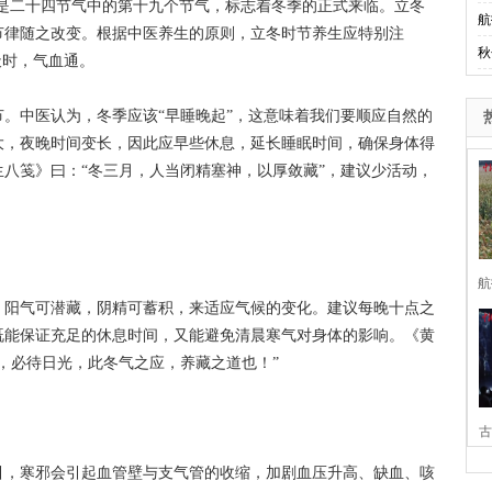
冬是二十四节气中的第十九个节气，标志着冬季的正式来临。立冬
航
节律随之改变。根据中医养生的原则，立冬时节养生应特别注
秋
天时，气血通。
中医认为，冬季应该“早睡晚起”，这意味着我们要顺应自然的
大，夜晚时间变长，因此应早些休息，延长睡眠时间，确保身体得
八笺》曰：“冬三月，人当闭精塞神，以厚敛藏”，建议少活动，
！
航
阳气可潜藏，阴精可蓄积，来适应气候的变化。建议每晚十点之
既能保证充足的休息时间，又能避免清晨寒气对身体的影响。《黄
，必待日光，此冬气之应，养藏之道也！”
古
，寒邪会引起血管壁与支气管的收缩，加剧血压升高、缺血、咳
家