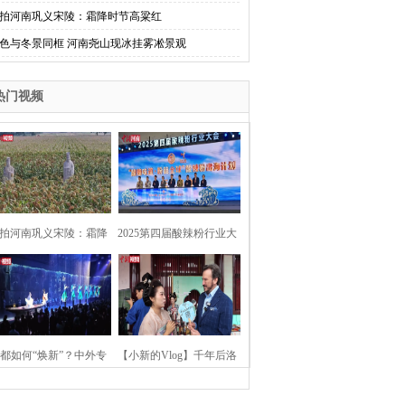
拍河南巩义宋陵：霜降时节高粱红
色与冬景同框 河南尧山现冰挂雾凇景观
热门视频
拍河南巩义宋陵：霜降
2025第四届酸辣粉行业大
时节高粱红
会在河南开封举行
都如何“焕新”？中外专
【小新的Vlog】千年后洛
：洛阳“样本”值得借鉴
阳上阳宫聚“世界各国使