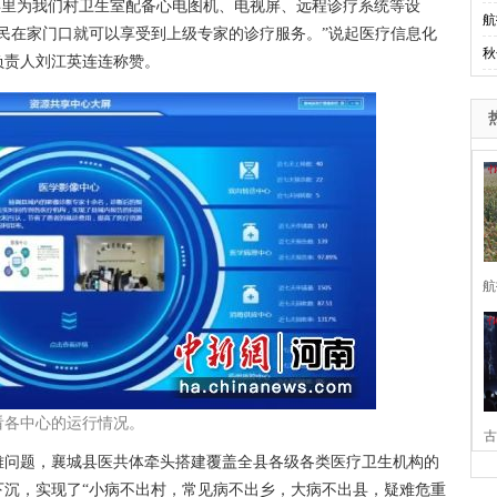
县里为我们村卫生室配备心电图机、电视屏、远程诊疗系统等设
航
村民在家门口就可以享受到上级专家的诊疗服务。”说起医疗信息化
秋
负责人刘江英连连称赞。
航
看各中心的运行情况。
古
问题，襄城县医共体牵头搭建覆盖全县各级各类医疗卫生机构的
家
下沉，实现了“小病不出村，常见病不出乡，大病不出县，疑难危重