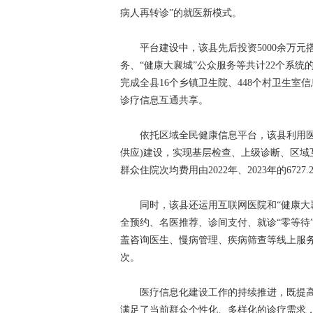
病人再转诊”的就医新模式。
平台建设中，该县先后投资5000余万元
务、“健康大襄城”公众服务等共计22个系
完成全县16个乡镇卫生院、448个村卫生室
诊疗信息互通共享。
依托区域全民健康信息平台，该县利用医共
供应)建设，实现基层检查、上级诊断、区域互
群众住院次均费用由2022年、2023年的6727.29
同时，该县还运用互联网医院和“健康大襄
全预约、名医推荐、诊间支付、就诊“零等待
盖咨询医生、慢病管理、疾病筛查等线上服务。
次。
医疗信息化建设工作的持续推进，既提高
满足了当前群众个性化、多样化的诊疗需求，