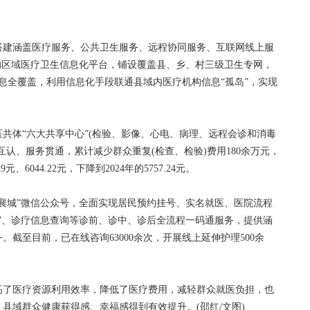
搭建涵盖医疗服务、公共卫生服务、远程协同服务、互联网线上服
统的区域医疗卫生信息化平台，铺设覆盖县、乡、村三级卫生专网，
信息全覆盖，利用信息化手段联通县域内医疗机构信息“孤岛”，实现
体“六大共享中心”(检验、影像、心电、病理、远程会诊和消毒
认、服务贯通，累计减少群众重复(检查、检验)费用180余万元，
元、6044.22元，下降到2024年的5757.24元。
城”微信公众号，全面实现居民预约挂号、实名就医、医院流程
”、诊疗信息查询等诊前、诊中、诊后全流程一码通服务，提供涵
截至目前，已在线咨询63000余次，开展线上延伸护理500余
了医疗资源利用效率，降低了医疗费用，减轻群众就医负担，也
县域群众健康获得感、幸福感得到有效提升。(邵红/文图)