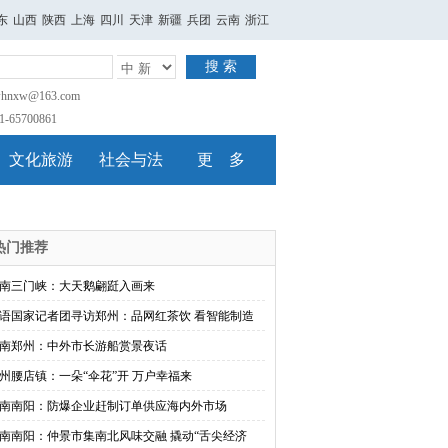
东
山西
陕西
上海
四川
天津
新疆
兵团
云南
浙江
搜 索
nxw@163.com
65700861
文化旅游
社会与法
更 多
热门推荐
南三门峡：大天鹅翩跹入画来
语国家记者团寻访郑州：品网红茶饮 看智能制造
南郑州：中外市长游船赏景夜话
州腰店镇：一朵“伞花”开 万户幸福来
南南阳：防爆企业赶制订单供应海内外市场
南南阳：仲景市集南北风味交融 撬动“舌尖经济