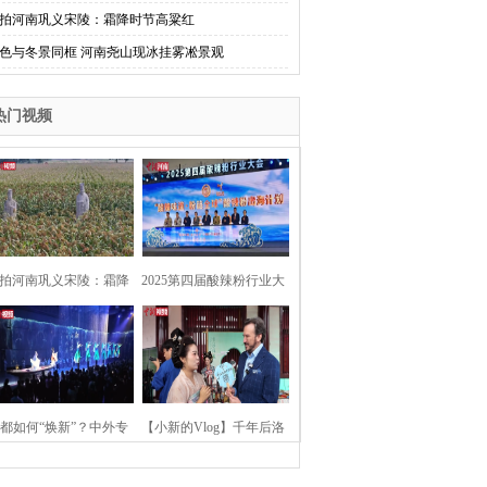
拍河南巩义宋陵：霜降时节高粱红
色与冬景同框 河南尧山现冰挂雾凇景观
热门视频
拍河南巩义宋陵：霜降
2025第四届酸辣粉行业大
时节高粱红
会在河南开封举行
都如何“焕新”？中外专
【小新的Vlog】千年后洛
：洛阳“样本”值得借鉴
阳上阳宫聚“世界各国使