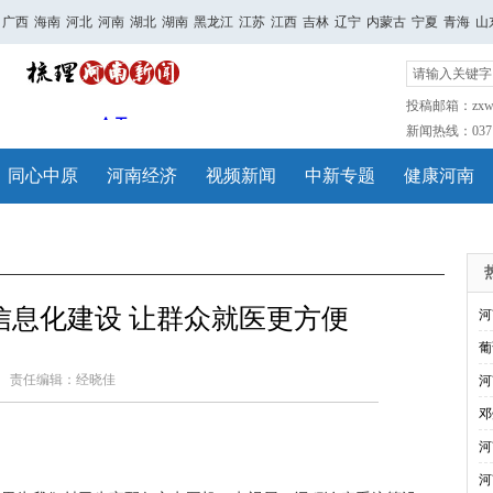
广西
海南
河北
河南
湖北
湖南
黑龙江
江苏
江西
吉林
辽宁
内蒙古
宁夏
青海
山
投稿邮箱：zxwh
新闻热线：0371-
同心中原
河南经济
视频新闻
中新专题
健康河南
信息化建设 让群众就医更方便
河
葡
责任编辑：经晓佳
河
邓
河
河