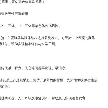
T)筛查，评估染色体异常风险；
排查致死性严重畸形；
21—三体、18—三体等染色体疾病风险。
对胎儿主要脏器与肢体结构进行系统检查。对于筛查中发现的高风
断服务，帮助实现精准评估与科学干预。
传代谢、听力、先心等问题早发现、早治疗。
乳后进行足跟采血，免费开展苯丙酮尿症、先天性甲状腺功能减
力损伤；
过助听器、人工耳蜗及康复训练，帮助患儿实现语言发育；