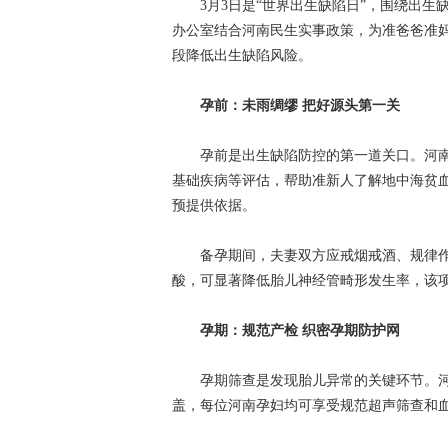
3月3日是“世界出生缺陷日”，围绕出生
办公室结合河南民生实事政策，为准爸爸准妈
段降低出生缺陷风险。
孕前：未雨绸缪 把好源头第一关
孕前是出生缺陷防控的第一道关口。河南已
基础疾病等评估，帮助准新人了解地中海贫
预提供依据。
备孕期间，夫妻双方应戒烟戒酒、规律作息、
酸，可显著降低胎儿神经管畸形发生率，该
孕期：规范产检 织密孕期防护网
孕期筛查是发现胎儿异常的关键环节。河南
盖，每位河南孕妇均可享受规范超声筛查和