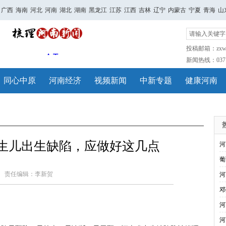
广西
海南
河北
河南
湖北
湖南
黑龙江
江苏
江西
吉林
辽宁
内蒙古
宁夏
青海
山
投稿邮箱：zxwh
新闻热线：0371-
同心中原
河南经济
视频新闻
中新专题
健康河南
新生儿出生缺陷，应做好这几点
河
葡
责任编辑：李新贺
河
邓
河
河