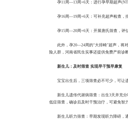
孕11周—13周+6天：进行孕早期超声(N
孕16周—19周+6天：可补充超声检查，
孕15周—20周+6天：开展唐氏筛查，评估
此外，孕20—24周的“大排畸”超声，将
险人群，河南省民生实事还提供免费产前诊
新生儿：及时筛查 实现早干预早康复
宝宝出生后，三项筛查必不可少，可让遗
新生儿遗传代谢病筛查：出生3天并充分哺
低症筛查，确诊后及时干预治疗，可避免智
新生儿听力筛查：早期发现听力障碍，通