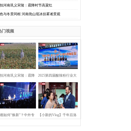
拍河南巩义宋陵：霜降时节高粱红
色与冬景同框 河南尧山现冰挂雾凇景观
热门视频
拍河南巩义宋陵：霜降
2025第四届酸辣粉行业大
时节高粱红
会在河南开封举行
都如何“焕新”？中外专
【小新的Vlog】千年后洛
：洛阳“样本”值得借鉴
阳上阳宫聚“世界各国使