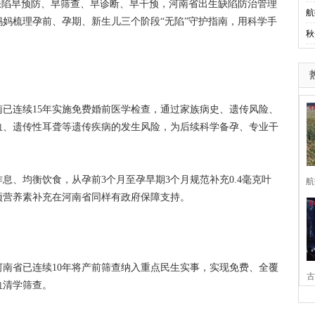
缺陷早预防、早筛查、早诊断、早干预，河南省出生缺陷防治管理
航
妈梳理孕前、孕期、新生儿三个阶段“无陷”守护指南，用科学手
秋
连续15年实施免费婚前医学检查，通过家族病史、遗传风险、
血、遗传性耳聋等遗传疾病的发生风险，为后续科学备孕、专业干
均衡饮食，从孕前3个月至孕早期3个月规范补充0.4毫克叶
航
项营养素补充在河南省同样有政府保障支持。
省已连续10年将产前筛查纳入重点民生实事，实现免费、全覆
古
血清学筛查。
家