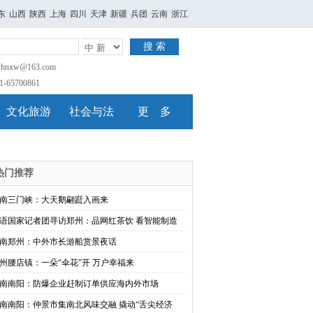
东
山西
陕西
上海
四川
天津
新疆
兵团
云南
浙江
搜 索
nxw@163.com
65700861
文化旅游
社会与法
更 多
热门推荐
南三门峡：大天鹅翩跹入画来
语国家记者团寻访郑州：品网红茶饮 看智能制造
南郑州：中外市长游船赏景夜话
州腰店镇：一朵“伞花”开 万户幸福来
南南阳：防爆企业赶制订单供应海内外市场
南南阳：仲景市集南北风味交融 撬动“舌尖经济