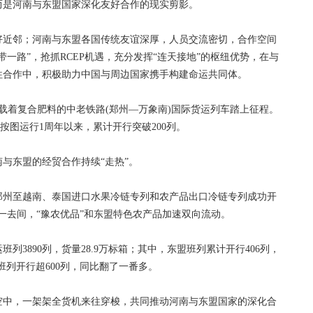
是河南与东盟国家深化友好合作的现实剪影。
近邻；河南与东盟各国传统友谊深厚，人员交流密切，合作空间
一路”，抢抓RCEP机遇，充分发挥“连天接地”的枢纽优势，在与
往合作中，积极助力中国与周边国家携手构建命运共同体。
着复合肥料的中老铁路(郑州—万象南)国际货运列车踏上征程。
按图运行1周年以来，累计开行突破200列。
东盟的经贸合作持续“走热”。
州至越南、泰国进口水果冷链专列和农产品出口冷链专列成功开
来一去间，“豫农优品”和东盟特色农产品加速双向流动。
890列，货量28.9万标箱；其中，东盟班列累计开行406列，
班列开行超600列，同比翻了一番多。
中，一架架全货机来往穿梭，共同推动河南与东盟国家的深化合