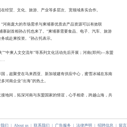
在经贸、文化、旅游、产业等多层次、宽领域务实合作。
河南庞大的市场需求与柬埔寨优质农产品资源可以有效联
埔寨副首相孙占托也来了。“柬埔寨需要食品、电子、汽车、旅游
务或赴柬投资。”孙占托表示。
”“中柬人文交流年”等系列文化活动先后开展；河南(郑州)—东盟
……
国，超聚变在马来西亚、新加坡建有供应中心，蜜雪冰城在东南
更多河南企业“出海”的热土。
接地间，拓深河南与东盟国家的情谊，心手相牵，跨越山海，共
于我们
|
About us
|
联系我们
|
广告服务
|
法律声明
|
招聘信息
|
留言