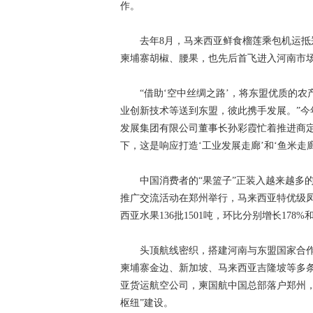
作。
去年8月，马来西亚鲜食榴莲乘包机运抵郑
柬埔寨胡椒、腰果，也先后首飞进入河南市
“借助‘空中丝绸之路’，将东盟优质的农
业创新技术等送到东盟，彼此携手发展。”今
发展集团有限公司董事长孙彩霞忙着推进商定
下，这是响应打造‘工业发展走廊’和‘鱼米走
中国消费者的“果篮子”正装入越来越多的东
推广交流活动在郑州举行，马来西亚特优级
西亚水果136批1501吨，环比分别增长178%和
头顶航线密织，搭建河南与东盟国家合作
柬埔寨金边、新加坡、马来西亚吉隆坡等多
亚货运航空公司，柬国航中国总部落户郑州，
枢纽”建设。