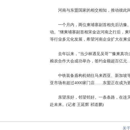
河南与东盟国家的相交相知，推动彼此间
一个月内，两位柬埔寨副首相先后访豫。“
动。”继柬埔寨副首相宋金达河南之行后，柬
等行业多元化发展，希望河南企业扩大在柬业
去年以来，“当少林遇见吴哥”“豫柬真功夫
粮农合作大会成功举办，签约金额超百亿元
中铁装备盾构机销往马来西亚、新加坡等
亚市场有超过4000家门店……东盟正在成为
亲望亲好，邻望邻好。一条条路，在连天
赴未来。(记者 王延辉 祁道鹏)
关