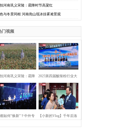
拍河南巩义宋陵：霜降时节高粱红
色与冬景同框 河南尧山现冰挂雾凇景观
热门视频
拍河南巩义宋陵：霜降
2025第四届酸辣粉行业大
时节高粱红
会在河南开封举行
都如何“焕新”？中外专
【小新的Vlog】千年后洛
：洛阳“样本”值得借鉴
阳上阳宫聚“世界各国使