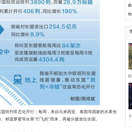
航
秋
航
盟班列常态化开行；每周，来自马来西亚、泰国等国家的水果包
古
、鲜菠萝蜜等水果“打飞的”而来，再被分拨发往全国。
家