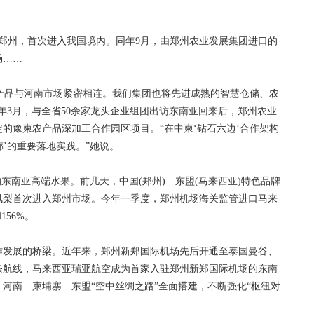
州，首次进入我国境内。同年9月，由郑州农业发展集团进口的
场……
产品与河南市场紧密相连。我们集团也将先进成熟的智慧仓储、农
年3月，与全省50余家龙头企业组团出访东南亚回来后，郑州农业
的豫柬农产品深加工合作园区项目。“在中柬‘钻石六边’合作架构
廊’的重要落地实践。”她说。
南亚高端水果。前几天，中国(郑州)—东盟(马来西亚)特色品牌
凤梨首次进入郑州市场。今年一季度，郑州机场海关监管进口马来
156%。
发展的桥梁。近年来，郑州新郑国际机场先后开通至泰国曼谷、
条航线，马来西亚瑞亚航空成为首家入驻郑州新郑国际机场的东南
河南—柬埔寨—东盟“空中丝绸之路”全面搭建，不断强化“枢纽对