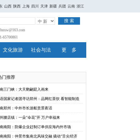
东
山西
陕西
上海
四川
天津
新疆
兵团
云南
浙江
搜 索
nxw@163.com
65700861
文化旅游
社会与法
更 多
热门推荐
南三门峡：大天鹅翩跹入画来
语国家记者团寻访郑州：品网红茶饮 看智能制造
南郑州：中外市长游船赏景夜话
州腰店镇：一朵“伞花”开 万户幸福来
南南阳：防爆企业赶制订单供应海内外市场
南南阳：仲景市集南北风味交融 撬动“舌尖经济