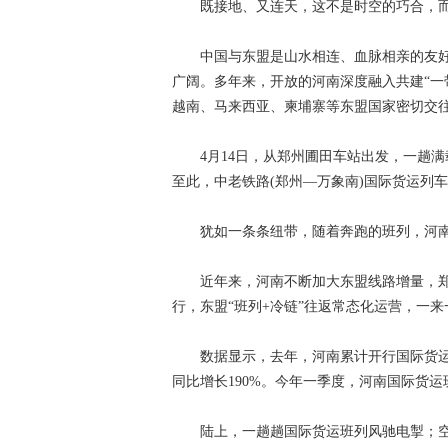
既接地、又连天，这不是时空的巧合，而
中国与东盟是山水相连、血脉相亲的友好
广阔。多年来，开放的河南深度融入共建“一带
越南、马来西亚、柬埔寨等东盟国家密切交
4月14日，从郑州圃田车站出发，一趟满载
至此，中老铁路(郑州—万象南)国际货运列车
犹如一条条纽带，随着奔跑的班列，河南与
近年来，河南不断加大东盟线路增量，郑
行，东盟“班列+冷链”往返常态化运营，一
数据显示，去年，河南累计开行国际货运班列3
同比增长190%。今年一季度，河南国际货运
陆上，一趟趟国际货运班列风驰电掣；空