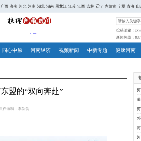
广西
海南
河北
河南
湖北
湖南
黑龙江
江苏
江西
吉林
辽宁
内蒙古
宁夏
青海
山
投稿邮箱：zxwh
新闻热线：0371-
同心中原
河南经济
视频新闻
中新专题
健康河南
东盟的“双向奔赴”
河
葡
责任编辑：李新贺
河
邓
河
河