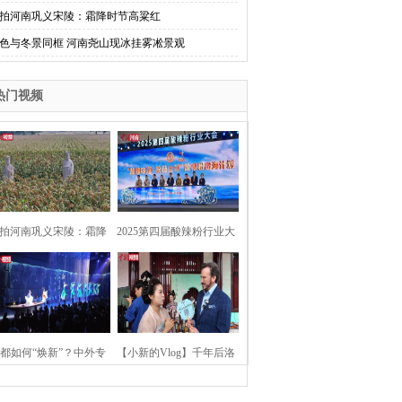
拍河南巩义宋陵：霜降时节高粱红
色与冬景同框 河南尧山现冰挂雾凇景观
热门视频
拍河南巩义宋陵：霜降
2025第四届酸辣粉行业大
时节高粱红
会在河南开封举行
都如何“焕新”？中外专
【小新的Vlog】千年后洛
：洛阳“样本”值得借鉴
阳上阳宫聚“世界各国使