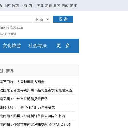
东
山西
陕西
上海
四川
天津
新疆
兵团
云南
浙江
搜 索
nxw@163.com
65700861
文化旅游
社会与法
更 多
热门推荐
南三门峡：大天鹅翩跹入画来
语国家记者团寻访郑州：品网红茶饮 看智能制造
南郑州：中外市长游船赏景夜话
州腰店镇：一朵“伞花”开 万户幸福来
南南阳：防爆企业赶制订单供应海内外市场
南南阳：仲景市集南北风味交融 撬动“舌尖经济