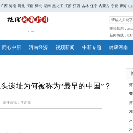
广西
海南
河北
河南
湖北
湖南
黑龙江
江苏
江西
吉林
辽宁
内蒙古
宁夏
青海
山
投稿邮箱：zxwh
新闻热线：0371-
同心中原
河南经济
视频新闻
中新专题
健康河南
头遗址为何被称为“最早的中国”？
河
葡
责任编辑：李新贺
河
邓
河
河