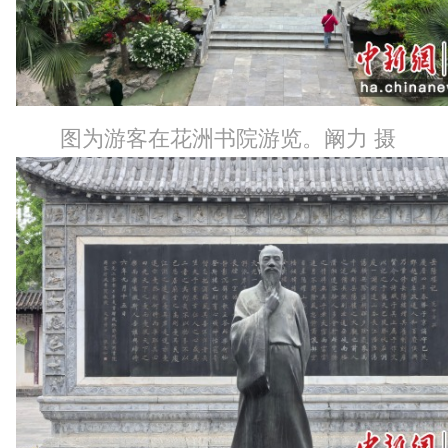
图为游客在花洲书院游览。阚力 摄