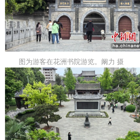
图为游客在花洲书院游览。阚力 摄