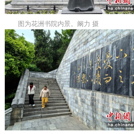
图为花洲书院内景。阚力 摄