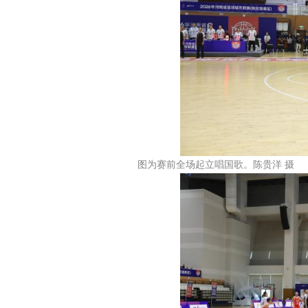
图为赛前全场起立唱国歌。陈贵洋 摄