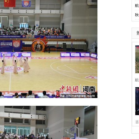
航
秋
航
古
家