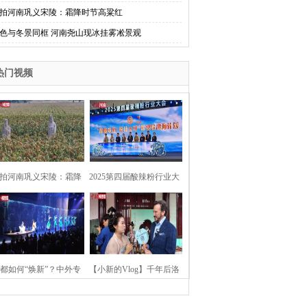
拍河南巩义宋陵：霜降时节高粱红
色与冬景同框 河南尧山现冰挂雾凇景观
热门视频
拍河南巩义宋陵：霜降
2025第四届酸辣粉行业大
时节高粱红
会在河南开封举行
都如何“焕新”？中外专
【小新的Vlog】千年后洛
：洛阳“样本”值得借鉴
阳上阳宫聚“世界各国使