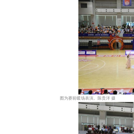
图为赛前暖场表演。陈贵洋 摄