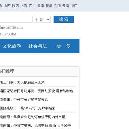
东
山西
陕西
上海
四川
天津
新疆
兵团
云南
浙江
搜 索
nxw@163.com
65700861
文化旅游
社会与法
更 多
热门推荐
南三门峡：大天鹅翩跹入画来
语国家记者团寻访郑州：品网红茶饮 看智能制造
南郑州：中外市长游船赏景夜话
州腰店镇：一朵“伞花”开 万户幸福来
南南阳：防爆企业赶制订单供应海内外市场
南南阳：仲景市集南北风味交融 撬动“舌尖经济