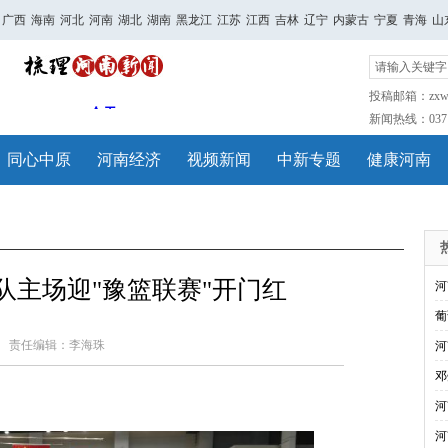
广西
海南
河北
河南
湖北
湖南
黑龙江
江苏
江西
吉林
辽宁
内蒙古
宁夏
青海
山
投稿邮箱：zxwh
新闻热线：0371-
同心中原
河南经济
视频新闻
中新专题
健康河南
队主场迎"豫篮联赛"开门红
河
葡
责任编辑：李海珠
河
邓
河
河