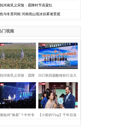
拍河南巩义宋陵：霜降时节高粱红
色与冬景同框 河南尧山现冰挂雾凇景观
热门视频
拍河南巩义宋陵：霜降
2025第四届酸辣粉行业大
时节高粱红
会在河南开封举行
都如何“焕新”？中外专
【小新的Vlog】千年后洛
：洛阳“样本”值得借鉴
阳上阳宫聚“世界各国使