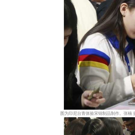
图为印尼台青体验宋锦制品制作。张楠 