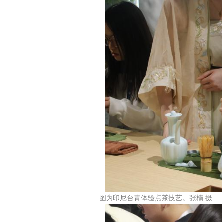
图为印尼台青体验点茶技艺。张楠 摄