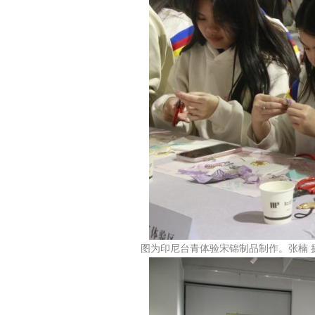
图为印尼台青体验宋锦制品制作。张楠 