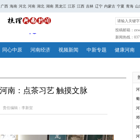
广西
海南
河北
河南
湖北
湖南
黑龙江
江苏
江西
吉林
辽宁
内蒙古
宁夏
青海
山
投稿邮箱：zxwh
新闻热线：0371-
同心中原
河南经济
视频新闻
中新专题
健康河南
河南：点茶习艺 触摸文脉
河
葡
责任编辑：李新贺
河
邓
河
河