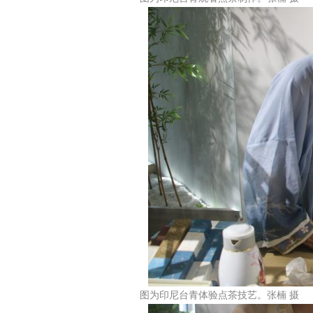
图为印尼台青体验点茶技艺。张楠 摄