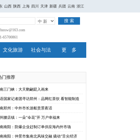
东
山西
陕西
上海
四川
天津
新疆
兵团
云南
浙江
搜 索
nxw@163.com
65700861
文化旅游
社会与法
更 多
热门推荐
南三门峡：大天鹅翩跹入画来
语国家记者团寻访郑州：品网红茶饮 看智能制造
南郑州：中外市长游船赏景夜话
州腰店镇：一朵“伞花”开 万户幸福来
南南阳：防爆企业赶制订单供应海内外市场
南南阳：仲景市集南北风味交融 撬动“舌尖经济