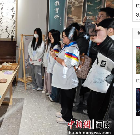
航
秋
航
古
家