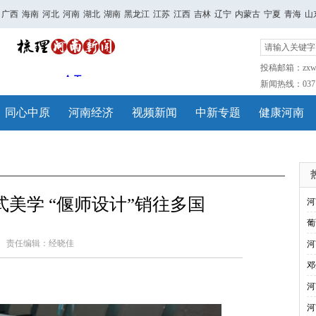
广西
海南
河北
河南
湖北
湖南
黑龙江
江苏
江西
吉林
辽宁
内蒙古
宁夏
青海
山
投稿邮箱：zxwh
新闻热线：0371-
同心中原
河南经济
视频新闻
中新专题
健康河南
美学 “偃师设计”销往多国
河
葡
责任编辑：经晓佳
河
邓
河
河