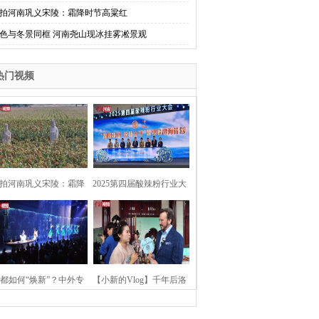
拍河南巩义宋陵：霜降时节高粱红
色与冬景同框 河南尧山现冰挂雾凇景观
热门视频
拍河南巩义宋陵：霜降
2025第四届酸辣粉行业大
时节高粱红
会在河南开封举行
都如何“焕新”？中外专
【小新的Vlog】千年后洛
：洛阳“样本”值得借鉴
阳上阳宫聚“世界各国使