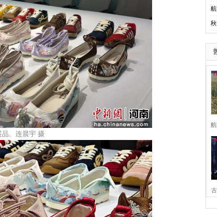
航
秋
航
品。连晨宇 摄
古
家