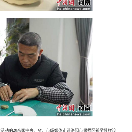
传活动的20余家中央、省、市级媒体走进洛阳市偃师区裕雯鞋样设