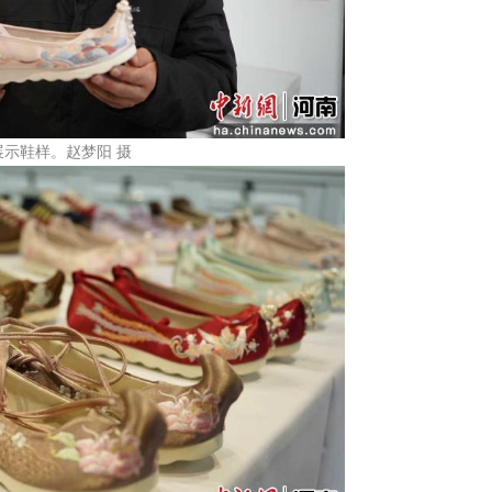
示鞋样。赵梦阳 摄