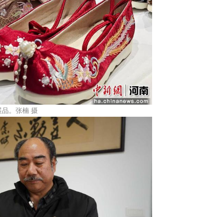
品。张楠 摄