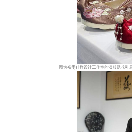
图为裕雯鞋样设计工作室的汉服绣花鞋展