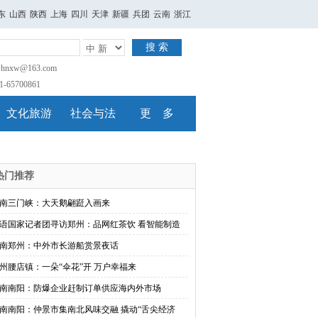
东
山西
陕西
上海
四川
天津
新疆
兵团
云南
浙江
搜 索
nxw@163.com
65700861
文化旅游
社会与法
更 多
热门推荐
南三门峡：大天鹅翩跹入画来
语国家记者团寻访郑州：品网红茶饮 看智能制造
南郑州：中外市长游船赏景夜话
州腰店镇：一朵“伞花”开 万户幸福来
南南阳：防爆企业赶制订单供应海内外市场
南南阳：仲景市集南北风味交融 撬动“舌尖经济