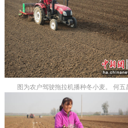
图为农户驾驶拖拉机播种冬小麦。 何五