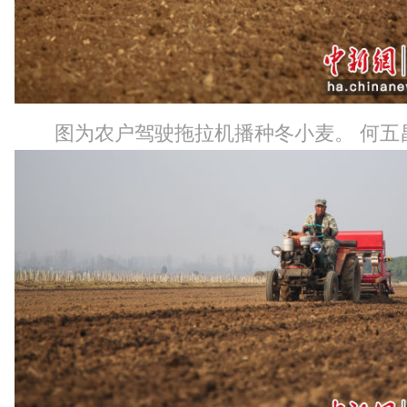
图为农户驾驶拖拉机播种冬小麦。 何五