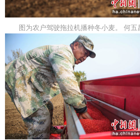
图为农户驾驶拖拉机播种冬小麦。 何五