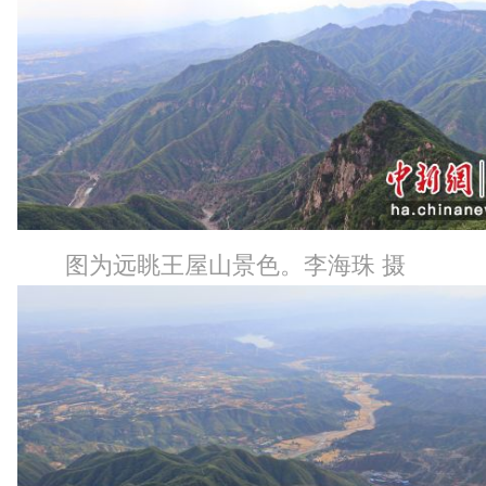
图为远眺王屋山景色。李海珠 摄