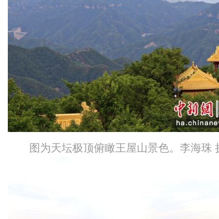
图为天坛极顶俯瞰王屋山景色。李海珠 