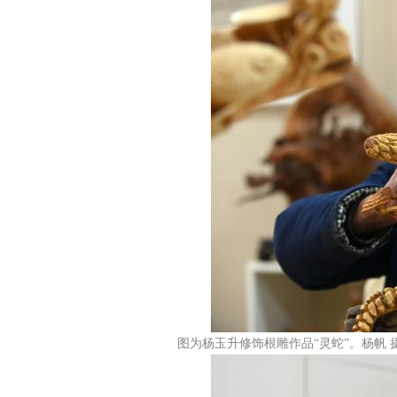
图为杨玉升修饰根雕作品“灵蛇”。杨帆 