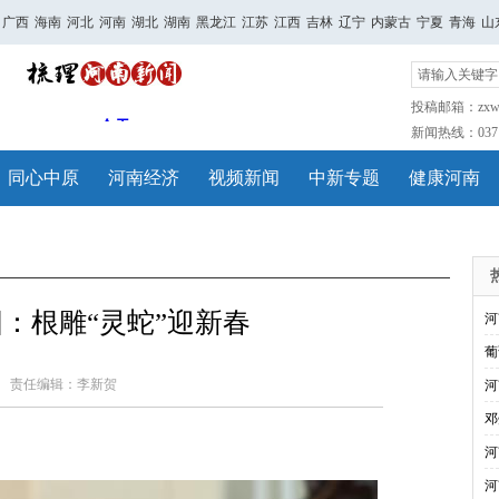
广西
海南
河北
河南
湖北
湖南
黑龙江
江苏
江西
吉林
辽宁
内蒙古
宁夏
青海
山
投稿邮箱：zxwh
新闻热线：0371-
同心中原
河南经济
视频新闻
中新专题
健康河南
：根雕“灵蛇”迎新春
河
葡
责任编辑：李新贺
河
邓
河
河