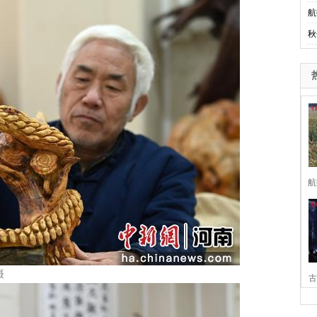
航
秋
航
摄
古
家