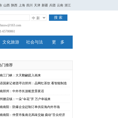
东
山西
陕西
上海
四川
天津
新疆
兵团
云南
浙江
搜 索
nxw@163.com
65700861
文化旅游
社会与法
更 多
热门推荐
南三门峡：大天鹅翩跹入画来
语国家记者团寻访郑州：品网红茶饮 看智能制造
南郑州：中外市长游船赏景夜话
州腰店镇：一朵“伞花”开 万户幸福来
南南阳：防爆企业赶制订单供应海内外市场
南南阳：仲景市集南北风味交融 撬动“舌尖经济