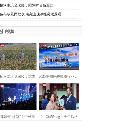
拍河南巩义宋陵：霜降时节高粱红
色与冬景同框 河南尧山现冰挂雾凇景观
热门视频
拍河南巩义宋陵：霜降
2025第四届酸辣粉行业大
时节高粱红
会在河南开封举行
都如何“焕新”？中外专
【小新的Vlog】千年后洛
：洛阳“样本”值得借鉴
阳上阳宫聚“世界各国使