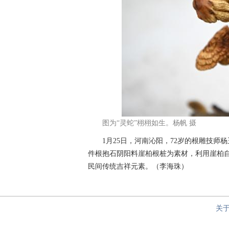
图为“灵蛇”栩栩如生。杨帆 摄
1月25日，河南沁阳，72岁的根雕技师杨
件根抱石阴阳料崖柏根桩为素材，利用崖柏
民间传统吉祥元素。（李海珠）
关