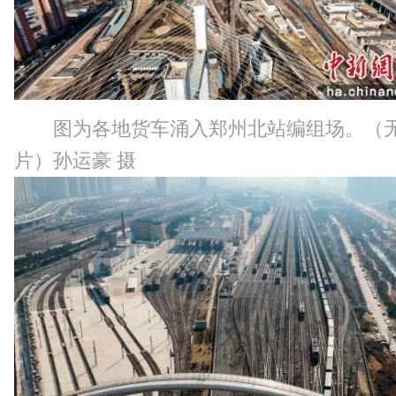
图为各地货车涌入郑州北站编组场。（
片）孙运豪 摄