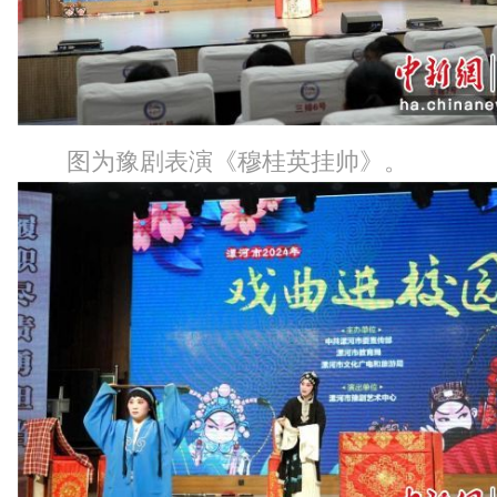
图为豫剧表演《穆桂英挂帅》。