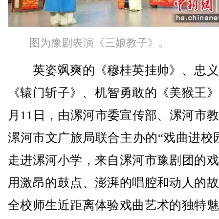
图为豫剧表演《三娘教子》。
英姿飒爽的《穆桂英挂帅》、忠义
《辕门斩子》、机智勇敢的《美猴王》
月11日，由漯河市委宣传部、漯河市
漯河市文广旅局联合主办的“戏曲进校
走进漯河小学，来自漯河市豫剧团的戏
用激昂的鼓点、澎湃的唱腔和动人的故
全校师生近距离体验戏曲艺术的独特魅