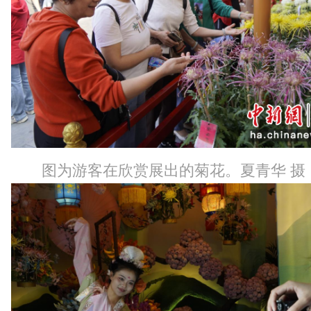
图为游客在欣赏展出的菊花。夏青华 摄