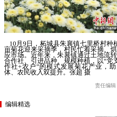
10月9日，柘城县朱襄镇七里桥村种植
亩菊花迎来采摘季，村民忙着采摘、烘
应市场。近年来，朱襄镇通过土地流转
合作社、引进品种、规模种植，以“党
作社+农户”的模式发展菊花产业，助
体、农民收入双提升。张超 摄
责任编辑
编辑精选