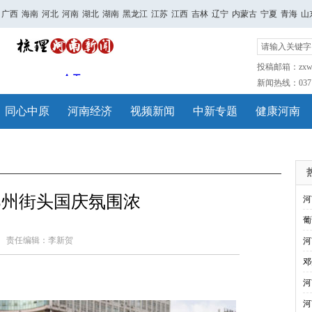
广西
海南
河北
河南
湖北
湖南
黑龙江
江苏
江西
吉林
辽宁
内蒙古
宁夏
青海
山
投稿邮箱：zxwh
新闻热线：0371-
同心中原
河南经济
视频新闻
中新专题
健康河南
郑州街头国庆氛围浓
河
葡
责任编辑：李新贺
河
邓
河
河