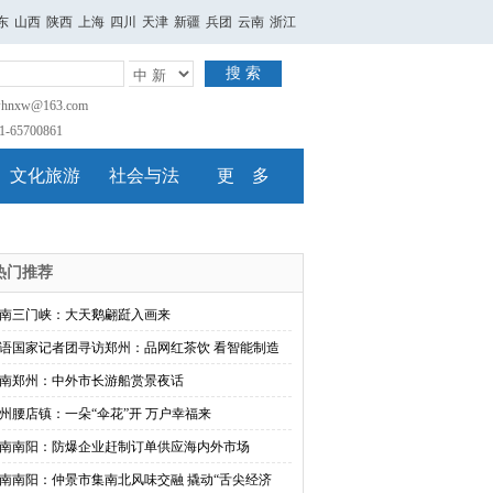
东
山西
陕西
上海
四川
天津
新疆
兵团
云南
浙江
搜 索
nxw@163.com
65700861
文化旅游
社会与法
更 多
热门推荐
南三门峡：大天鹅翩跹入画来
语国家记者团寻访郑州：品网红茶饮 看智能制造
南郑州：中外市长游船赏景夜话
州腰店镇：一朵“伞花”开 万户幸福来
南南阳：防爆企业赶制订单供应海内外市场
南南阳：仲景市集南北风味交融 撬动“舌尖经济