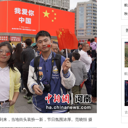
航
秋
航
古
到来，当地街头装扮一新，节日氛围浓厚。范晓恒 摄
家