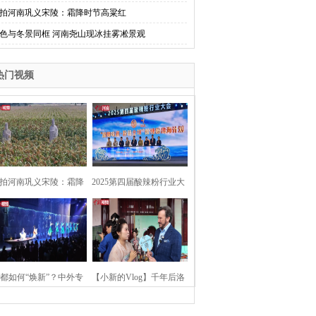
拍河南巩义宋陵：霜降时节高粱红
色与冬景同框 河南尧山现冰挂雾凇景观
热门视频
拍河南巩义宋陵：霜降
2025第四届酸辣粉行业大
时节高粱红
会在河南开封举行
都如何“焕新”？中外专
【小新的Vlog】千年后洛
：洛阳“样本”值得借鉴
阳上阳宫聚“世界各国使