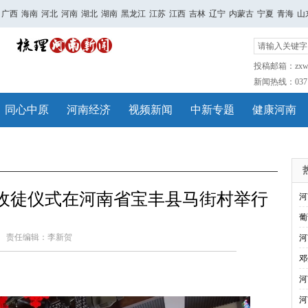
广西
海南
河北
河南
湖北
湖南
黑龙江
江苏
江西
吉林
辽宁
内蒙古
宁夏
青海
山
投稿邮箱：zxwh
新闻热线：0371-
同心中原
河南经济
视频新闻
中新专题
健康河南
芳收徒仪式在河南省宝丰县马街村举行
河
葡
责任编辑：李新贺
河
邓
河
河