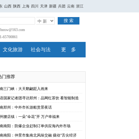
东
山西
陕西
上海
四川
天津
新疆
兵团
云南
浙江
搜 索
nxw@163.com
65700861
文化旅游
社会与法
更 多
热门推荐
南三门峡：大天鹅翩跹入画来
语国家记者团寻访郑州：品网红茶饮 看智能制造
南郑州：中外市长游船赏景夜话
州腰店镇：一朵“伞花”开 万户幸福来
南南阳：防爆企业赶制订单供应海内外市场
南南阳：仲景市集南北风味交融 撬动“舌尖经济