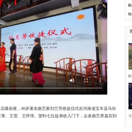
航
秋
航
会启幕前夜，80岁著名曲艺家刘兰芳收徒仪式在河南省宝丰县马街
王青、王雷、王怀伟、望钧七位徒弟收入门下，众多曲艺界嘉宾到
古
家