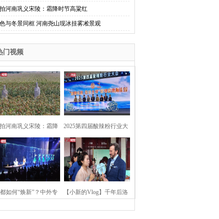
拍河南巩义宋陵：霜降时节高粱红
色与冬景同框 河南尧山现冰挂雾凇景观
热门视频
拍河南巩义宋陵：霜降
2025第四届酸辣粉行业大
时节高粱红
会在河南开封举行
都如何“焕新”？中外专
【小新的Vlog】千年后洛
：洛阳“样本”值得借鉴
阳上阳宫聚“世界各国使