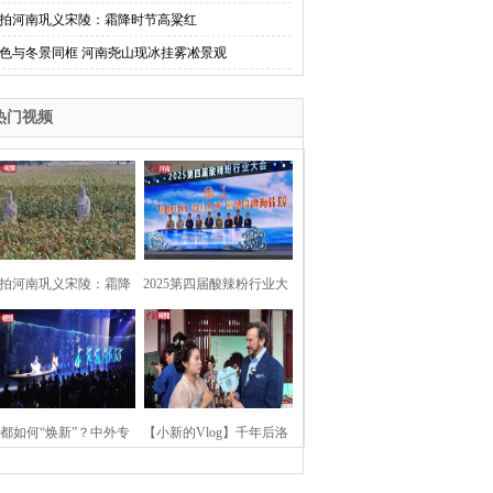
拍河南巩义宋陵：霜降时节高粱红
色与冬景同框 河南尧山现冰挂雾凇景观
热门视频
拍河南巩义宋陵：霜降
2025第四届酸辣粉行业大
时节高粱红
会在河南开封举行
都如何“焕新”？中外专
【小新的Vlog】千年后洛
：洛阳“样本”值得借鉴
阳上阳宫聚“世界各国使