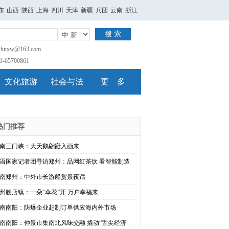
东
山西
陕西
上海
四川
天津
新疆
兵团
云南
浙江
搜 索
nxw@163.com
65700861
文化旅游
社会与法
更 多
热门推荐
南三门峡：大天鹅翩跹入画来
语国家记者团寻访郑州：品网红茶饮 看智能制造
南郑州：中外市长游船赏景夜话
州腰店镇：一朵“伞花”开 万户幸福来
南南阳：防爆企业赶制订单供应海内外市场
南南阳：仲景市集南北风味交融 撬动“舌尖经济