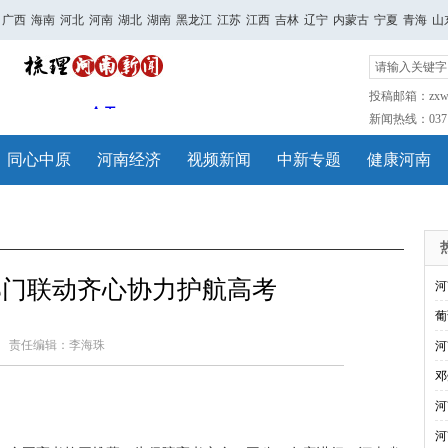
广西
海南
河北
河南
湖北
湖南
黑龙江
江苏
江西
吉林
辽宁
内蒙古
宁夏
青海
山
投稿邮箱：zxwh
新闻热线：0371-
同心中原
河南经济
视频新闻
中新专题
健康河南
部门联动齐心协力护航高考
河
葡
责任编辑：李海珠
河
邓
河
河