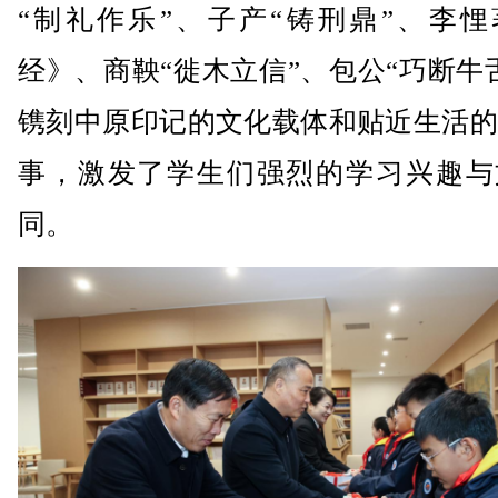
“制礼作乐”、子产“铸刑鼎”、李悝
经》、商鞅“徙木立信”、包公“巧断牛
镌刻中原印记的文化载体和贴近生活的
事，激发了学生们强烈的学习兴趣与
同。