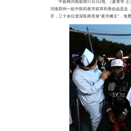
中新网河南新闻11月2日电 （夏青华 王士
河南郑州一处中医药夜市前草药香由远及近
开，三十余位资深医师变身“夜市摊主”，免