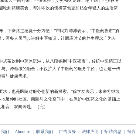
她和家人一同前来，不仅体验了艾灸和火龙罐，还学到了不少秋冬
还能吃到药膳美食，即冲即饮的便携茶包更加贴合年轻人的生活需
，下班路过感觉十分方便！”市民刘沛沛表示，“中医药夜市”的
时，医务人员同步讲解中医知识，让顺应时节的养生理念广为人
式茶饮到中药冰淇淋，从八段锦到“中医夜市”，传统中医药正以
参与、跨领域的融合，不仅扩大了中医药的服务半径，也让这一传
消费与健康需求。
求，也是医院对服务创新的新探索。”徐学功表示，未来将继续
多地延伸到社区、商圈与文化空间中，在保护中医药文化的基础上
机相容、双向奔赴。（完）
于我们
|
About us
|
联系我们
|
广告服务
|
法律声明
|
招聘信息
|
留言