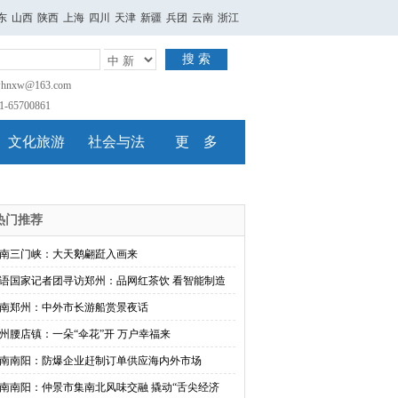
东
山西
陕西
上海
四川
天津
新疆
兵团
云南
浙江
搜 索
nxw@163.com
65700861
文化旅游
社会与法
更 多
热门推荐
南三门峡：大天鹅翩跹入画来
语国家记者团寻访郑州：品网红茶饮 看智能制造
南郑州：中外市长游船赏景夜话
州腰店镇：一朵“伞花”开 万户幸福来
南南阳：防爆企业赶制订单供应海内外市场
南南阳：仲景市集南北风味交融 撬动“舌尖经济