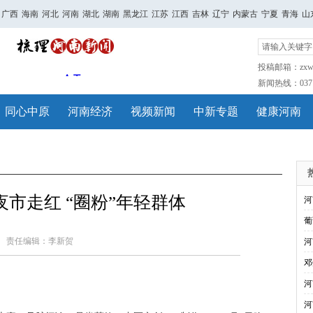
广西
海南
河北
河南
湖北
湖南
黑龙江
江苏
江西
吉林
辽宁
内蒙古
宁夏
青海
山
投稿邮箱：zxwh
新闻热线：0371-
同心中原
河南经济
视频新闻
中新专题
健康河南
市走红 “圈粉”年轻群体
河
葡
责任编辑：李新贺
河
邓
河
河