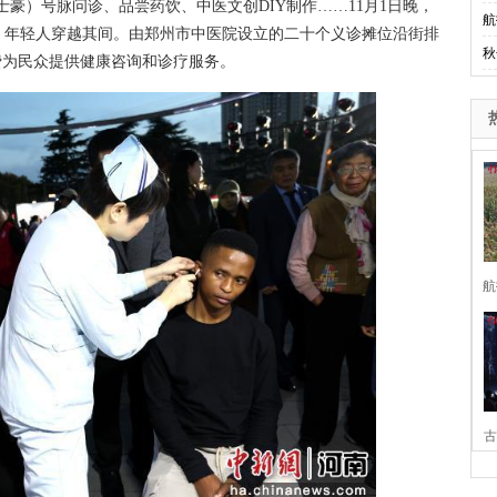
豪）号脉问诊、品尝药饮、中医文创DIY制作……11月1日晚，
航
，年轻人穿越其间。由郑州市中医院设立的二十个义诊摊位沿街排
秋
费为民众提供健康咨询和诊疗服务。
航
古
家