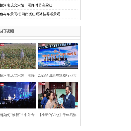
拍河南巩义宋陵：霜降时节高粱红
色与冬景同框 河南尧山现冰挂雾凇景观
热门视频
拍河南巩义宋陵：霜降
2025第四届酸辣粉行业大
时节高粱红
会在河南开封举行
都如何“焕新”？中外专
【小新的Vlog】千年后洛
：洛阳“样本”值得借鉴
阳上阳宫聚“世界各国使