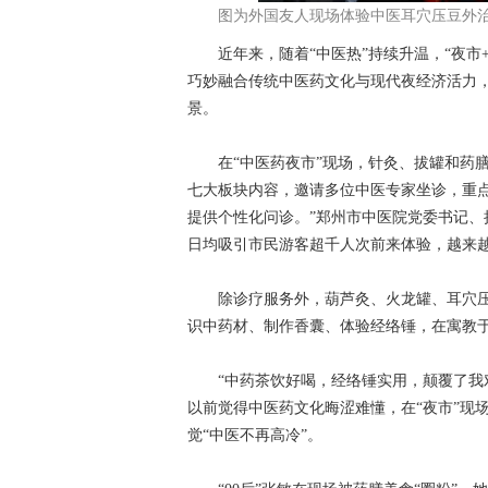
图为外国友人现场体验中医耳穴压豆外治
近年来，随着“中医热”持续升温，“夜市+
巧妙融合传统中医药文化与现代夜经济活力
景。
在“中医药夜市”现场，针灸、拔罐和药膳
七大板块内容，邀请多位中医专家坐诊，重
提供个性化问诊。”郑州市中医院党委书记
日均吸引市民游客超千人次前来体验，越来越
除诊疗服务外，葫芦灸、火龙罐、耳穴压豆
识中药材、制作香囊、体验经络锤，在寓教
“中药茶饮好喝，经络锤实用，颠覆了我对
以前觉得中医药文化晦涩难懂，在“夜市”现
觉“中医不再高冷”。