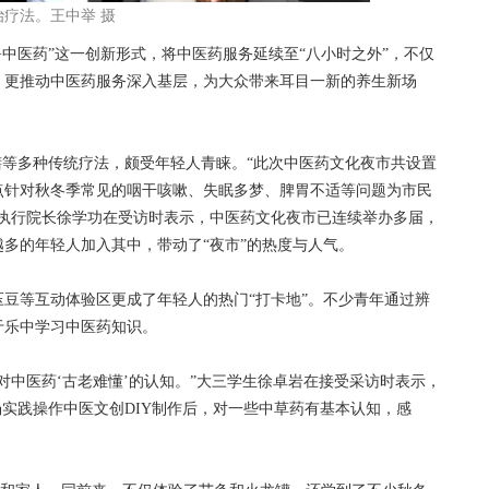
疗法。王中举 摄
中医药”这一创新形式，将中医药服务延续至“八小时之外”，不仅
，更推动中医药服务深入基层，为大众带来耳目一新的养生新场
等多种传统疗法，颇受年轻人青睐。“此次中医药文化夜市共设置
点针对秋冬季常见的咽干咳嗽、失眠多梦、脾胃不适等问题为市民
、执行院长徐学功在受访时表示，中医药文化夜市已连续举办多届，
多的年轻人加入其中，带动了“夜市”的热度与人气。
等互动体验区更成了年轻人的热门“打卡地”。不少青年通过辨
于乐中学习中医药知识。
中医药‘古老难懂’的认知。”大三学生徐卓岩在接受采访时表示，
场实践操作中医文创DIY制作后，对一些中草药有基本认知，感