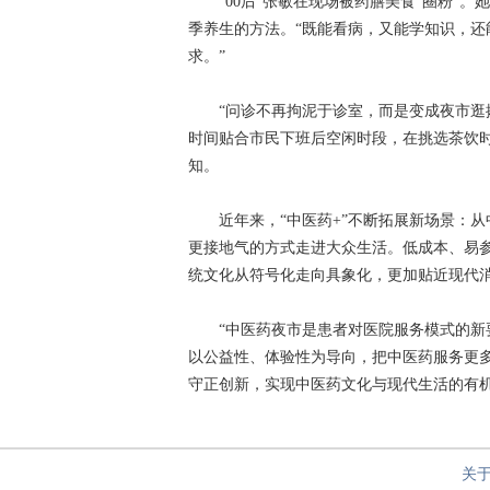
“00后”张敏在现场被药膳美食“圈粉”。
季养生的方法。“既能看病，又能学知识，
求。”
“问诊不再拘泥于诊室，而是变成夜市逛摊
时间贴合市民下班后空闲时段，在挑选茶饮
知。
近年来，“中医药+”不断拓展新场景：从中
更接地气的方式走进大众生活。低成本、易
统文化从符号化走向具象化，更加贴近现代
“中医药夜市是患者对医院服务模式的新要
以公益性、体验性为导向，把中医药服务更
守正创新，实现中医药文化与现代生活的有
关