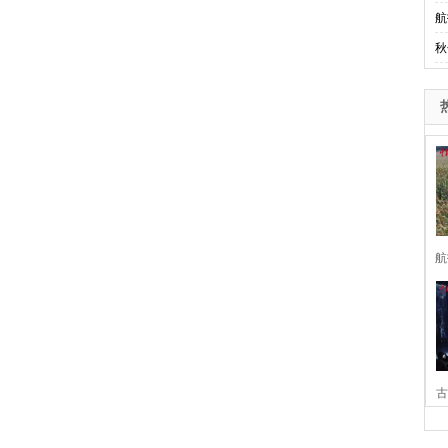
航
秋
航
古
家