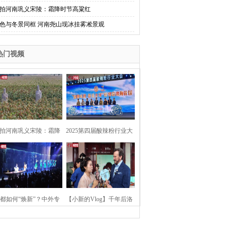
拍河南巩义宋陵：霜降时节高粱红
色与冬景同框 河南尧山现冰挂雾凇景观
热门视频
拍河南巩义宋陵：霜降
2025第四届酸辣粉行业大
时节高粱红
会在河南开封举行
都如何“焕新”？中外专
【小新的Vlog】千年后洛
：洛阳“样本”值得借鉴
阳上阳宫聚“世界各国使