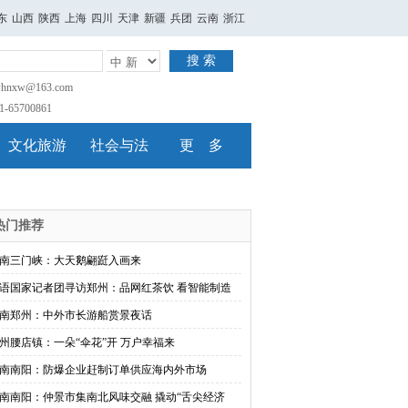
东
山西
陕西
上海
四川
天津
新疆
兵团
云南
浙江
搜 索
nxw@163.com
65700861
文化旅游
社会与法
更 多
热门推荐
南三门峡：大天鹅翩跹入画来
语国家记者团寻访郑州：品网红茶饮 看智能制造
南郑州：中外市长游船赏景夜话
州腰店镇：一朵“伞花”开 万户幸福来
南南阳：防爆企业赶制订单供应海内外市场
南南阳：仲景市集南北风味交融 撬动“舌尖经济