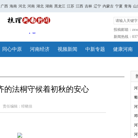
广西
海南
河北
河南
湖北
湖南
黑龙江
江苏
江西
吉林
辽宁
内蒙古
宁夏
青海
山
投稿邮箱：zxwh
新闻热线：0371-
同心中原
河南经济
视频新闻
中新专题
健康河南
齐的法桐守候着初秋的安心
河
葡
责任编辑：经晓佳
河
邓
河
河