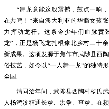
“舞龙竟能这般震撼，鼓点一响，
在共鸣！”来自澳大利亚的华裔女孩张
力挥动龙杆。这条令少年们血脉贲张
龙”，正是杨飞龙扎根豫北乡村二十余
新成果。这项发源于焦作市武陟县西陶
俗技艺，如今以“一人舞一龙”的独特
全国。
清同治年间，武陟县西陶村杨氏武
人杨鸿汶精通长拳、洪拳、查拳。在频