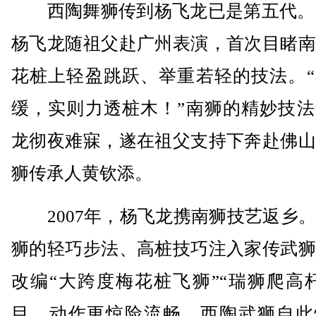
西陶舞狮传到杨飞龙已是第五代。20
杨飞龙随祖父赴广州表演，首次目睹南
花桩上轻盈跳跃、举重若轻的技法。“
缓，实则力透桩木！”南狮的精妙技法
龙彻夜难寐，遂在祖父支持下奔赴佛山
狮传承人黄钦添。
2007年，杨飞龙携南狮技艺返乡。
狮的轻巧步法、高桩技巧注入家传武狮
改编“大跨度梅花桩飞狮”“瑞狮爬高
目，动作更惊险流畅，西陶武狮自此