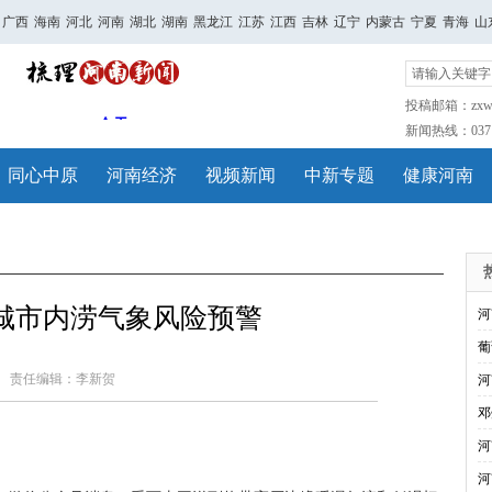
广西
海南
河北
河南
湖北
湖南
黑龙江
江苏
江西
吉林
辽宁
内蒙古
宁夏
青海
山
投稿邮箱：zxwh
新闻热线：0371-
同心中原
河南经济
视频新闻
中新专题
健康河南
城市内涝气象风险预警
河
葡
责任编辑：李新贺
河
邓
河
河