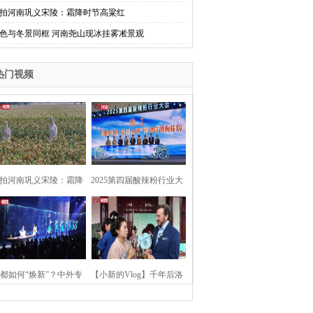
拍河南巩义宋陵：霜降时节高粱红
色与冬景同框 河南尧山现冰挂雾凇景观
热门视频
拍河南巩义宋陵：霜降
2025第四届酸辣粉行业大
时节高粱红
会在河南开封举行
都如何“焕新”？中外专
【小新的Vlog】千年后洛
：洛阳“样本”值得借鉴
阳上阳宫聚“世界各国使