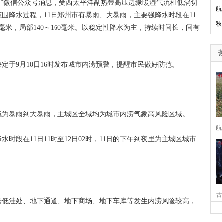
”微信公众号消息，受西太平洋副热带高压边缘暖湿气流和低涡切
航
范围降水过程，11日郑州市有暴雨、大暴雨，主要强降水时段在11
秋
20毫米，局部140～160毫米。以稳定性降水为主，持续时间长，间有
于9月10日16时发布城市内涝预警，提醒市民做好防范。
为暴雨到大暴雨，主城区全域均为城市内涝气象高风险区域。
航
段在11日11时至12日02时，11日的下午到夜里为主城区城市
古
低洼处、地下通道、地下商场、地下车库等发生内涝风险较高，
家