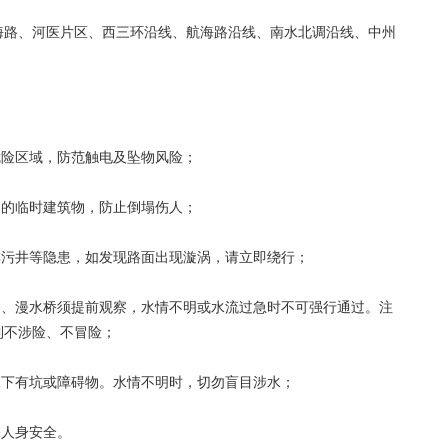
路、河医片区、西三环沿线、航海路沿线、南水北调沿线、中州
。
险区域，防范触电及坠物风险；
的临时建筑物，防止倒塌伤人；
污井等隐患，如发现路面出现漩涡，请立即绕行；
、漫水桥须提前观察，水情不明或水流过急时不可强行通过。注
到不涉险、不冒险；
下有坑或障碍物。水情不明时，切勿盲目涉水；
人身安全。