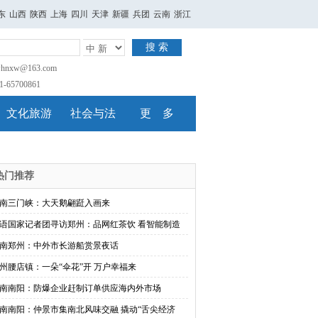
东
山西
陕西
上海
四川
天津
新疆
兵团
云南
浙江
搜 索
nxw@163.com
65700861
文化旅游
社会与法
更 多
热门推荐
南三门峡：大天鹅翩跹入画来
语国家记者团寻访郑州：品网红茶饮 看智能制造
南郑州：中外市长游船赏景夜话
州腰店镇：一朵“伞花”开 万户幸福来
南南阳：防爆企业赶制订单供应海内外市场
南南阳：仲景市集南北风味交融 撬动“舌尖经济