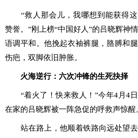
“救人那会儿，我哪想到能获得这
赞誉。”刚上榜“中国好人”的吕晓辉神
语调平和。他挽起衣袖裤腿，胳膊和腿
伤疤，双脚依旧肿胀。
火海逆行：六次冲锋的生死抉择
“着火了！快来救人！”今年4月4日
在家的吕晓辉被一阵急促的呼救声惊醒
站在路上，他顺着铁路向远处望去