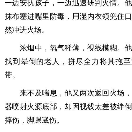
一边安抚孩子，一边迅速研判火情。他
抹布塞进嘴里防毒，用湿内衣领兜住口
然冲进火场。
浓烟中，氧气稀薄，视线模糊。他
找到晕倒的老人，拼尽全力将其拖至
带。
来不及喘息，他又两次返回火场，
器喷射火源底部，却因视线太差被绊倒
摔伤，脚踝崴伤。